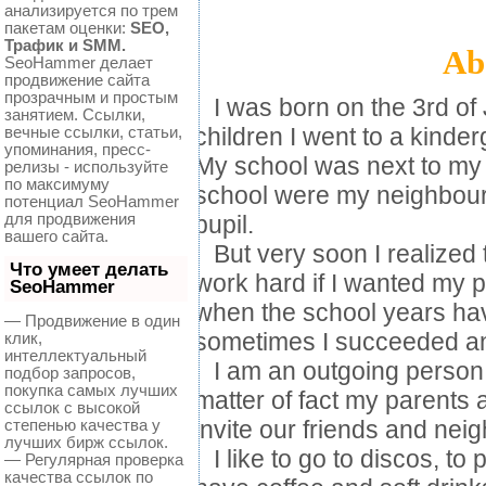
анализируется по трем
пакетам оценки:
SEO,
Трафик и SMM.
Ab
SeoHammer делает
продвижение сайта
прозрачным и простым
I was born on the 3rd of
занятием. Ссылки,
вечные ссылки, статьи,
children I went to a kinder
упоминания, пресс-
My school was next to my 
релизы - используйте
по максимуму
school were my neighbour
потенциал SeoHammer
для продвижения
pupil.
вашего сайта.
But very soon I realized t
Что умеет делать
work hard if I wanted my 
SeoHammer
when the school years hav
— Продвижение в один
клик,
sometimes I succeeded and
интеллектуальный
I am an outgoing person. I
подбор запросов,
покупка самых лучших
matter of fact my parents a
ссылок с высокой
степенью качества у
invite our friends and nei
лучших бирж ссылок.
I like to go to discos, to 
— Регулярная проверка
качества ссылок по