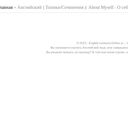
лавная
»
Английский ( Топики/Сочинения ): About Myself - О себ
 здесь
© 2023 - English-Lessons-Online.ru 
Вы начинаете изучать Английский язык, или совершен
Вы решили поехать за границу? В том или ином случае, 