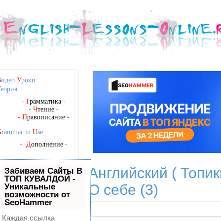
В
идео
У
роки
Т
еория
-
Г
рамматика
-
-
Ч
тение
-
-
П
равописание
-
G
rammar in
U
se
-
Д
ополнение
-
Английский ( Топик
Забиваем Сайты В
ТОП КУВАЛДОЙ -
О себе (3)
Уникальные
возможности от
SeoHammer
Каждая ссылка