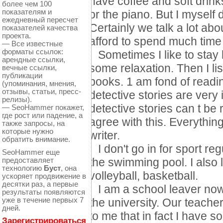
have coffee and soft drink
более чем 100
показателям и
or the piano. But I myself 
ежедневный пересчет
Certainly we talk a lot abo
показателей качества
проекта.
afford to spend much time 
— Все известные
форматы ссылок:
Sometimes I like to stay 
арендные ссылки,
some relaxation. Then I li
вечные ссылки,
публикации
books. 1 am fond of readin
(упоминания, мнения,
отзывы, статьи, пресс-
detective stories are very i
релизы).
detective stories can t be r
— SeoHammer покажет,
где рост или падение, а
agree with this. Everything
также запросы, на
которые нужно
writer.
обратить внимание.
I don't go in for sport regul
SeoHammer еще
предоставляет
the swimming pool. I also l
технологию
Буст
, она
volleyball, basketball.
ускоряет продвижение в
десятки раз, а первые
I am a school leaver now.
результаты появляются
уже в течение первых 7
the university. Our teache
дней.
to me that in fact I have so
Зарегистрироваться