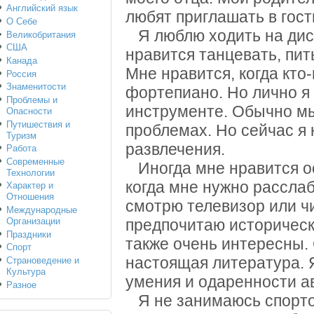
Английский язык
любят приглашать в гост
О Себе
Я люблю ходить на диск
Великобритания
США
нравится танцевать, пит
Канада
Мне нравится, когда кто-
Россия
Знаменитости
фортепиано. Но лично я
Проблемы и
инструменте. Обычно мы
Опасности
Путишествия и
проблемах. Но сейчас я 
Туризм
развлечения.
Работа
Современные
Иногда мне нравится ос
Технологии
когда мне нужно расслаб
Характер и
Отношения
смотрю телевизор или ч
Международные
Организации
предпочитаю историчес
Праздники
также очень интересны. 
Спорт
настоящая литература. Я
Страноведение и
Культура
умения и одаренности а
Разное
Я не занимаюсь спортом