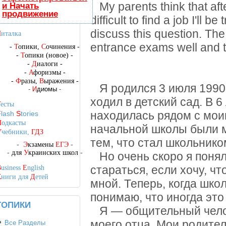
My parents think that after
и Начать
продвижение
difficult to find a job I'll b
discuss this question. The
Ч
италка
entrance exams well and to
-
Т
опики,
С
очинения
-
-
Т
опики (новое)
-
-
Д
иалоги
-
-
А
форизмы
-
-
Ф
разы,
В
ыражения
-
Я родился 3 июля 1990 г
-
И
диомы
-
ходил в детский сад. В 6
Т
есты
находилась рядом с мои
F
lash
S
tories
П
одкасты
начальной школы были м
У
чебники,
ГДЗ
тем, что стал школьнико
-
Э
кзамены
ЕГЭ
-
-
для
У
краинских школ
-
Но очень скоро я понял,
стараться, если хочу, 
B
usiness
E
nglish
К
ниги для
Д
етей
мной. Теперь, когда шко
понимаю, что иногда это 
ТОПИКИ
Я — общительный челове
моего отца. Мои родите
Все Разделы