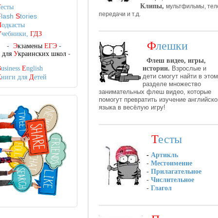
Клипы
,
мультфильмы, тел
Т
есты
передачи и т.д.
F
lash
S
tories
П
одкасты
У
чебники,
ГДЗ
Ф
лешки
-
Э
кзамены
ЕГЭ
-
-
для
У
краинских школ
-
Флеш видео, игры,
B
usiness
E
nglish
истории.
Взрослые и
дети
смогут найти в этом
К
ниги для
Д
етей
разделе множество
занимательных флеш видео, которые
помогут
превратить изучение английско
языка в весёлую игру!
Т
есты
-
Артикль
-
Местоимение
-
Прилагательное
-
Числительное
-
Глагол