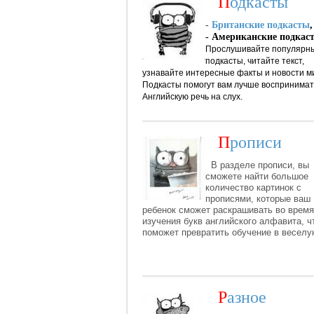
П
одкасты
-
Британские подкасты
,
- Американские подкас
Прослушивайте популярн
подкасты, читайте текст,
узнавайте интересные факты и новости м
Подкасты помогут вам лучше воспринимат
Английскую речь на слух.
П
рописи
В разделе прописи, вы
сможете найти большое
количество картинок с
прописями,
которые ваш
ребенок сможет раскрашивать во время
изучения букв английского алфавита, ч
поможет превратить обучение в веселу
Р
азное