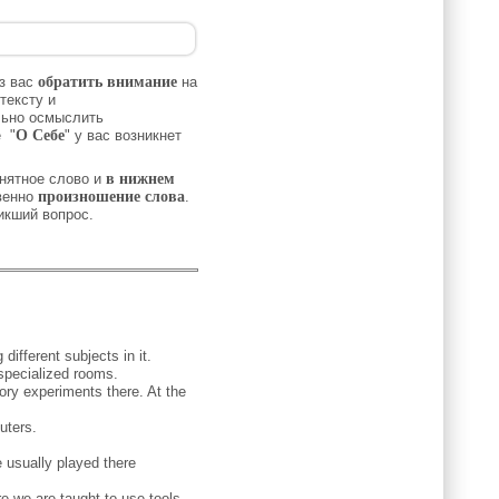
з вас
обратить внимание
на
тексту и
льно осмыслить
 "
О Себе
" у вас возникнет
нятное слово и
в нижнем
венно
произношение слова
.
никший вопрос.
ifferent subjects in it.
specialized rooms.
ory experiments there. At the
uters.
 usually played there
e we are taught to use tools