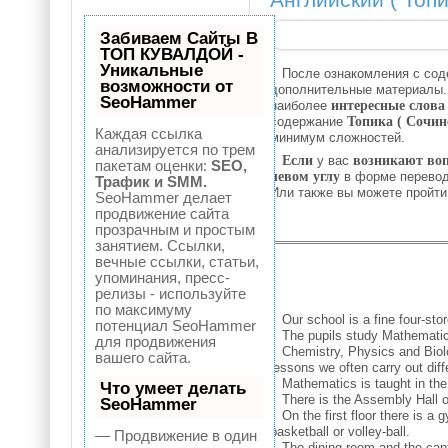
Английский ( Топи
Забиваем Сайты В
ТОП КУВАЛДОЙ -
Уникальные
После ознакомления с со
возможности от
дополнительные материалы
SeoHammer
наиболее
интересные слова
содержание
Топика ( Сочин
Каждая ссылка
минимум сложностей.
анализируется по трем
Если
у вас
возникают во
пакетам оценки:
SEO,
левом углу
в форме перево
Трафик и SMM.
Или также вы можете пройт
SeoHammer делает
продвижение сайта
прозрачным и простым
занятием. Ссылки,
вечные ссылки, статьи,
упоминания, пресс-
релизы - используйте
по максимуму
Our school is a fine four-stor
потенциал SeoHammer
The pupils study Mathematics,
для продвижения
Chemistry, Physics and Biolog
вашего сайта.
lessons we often carry out dif
Mathematics is taught in the 
Что умеет делать
There is the Assembly Hall on 
SeoHammer
On the first floor there is a 
basketball or volley-ball.
— Продвижение в один
The dining-room and the cantee