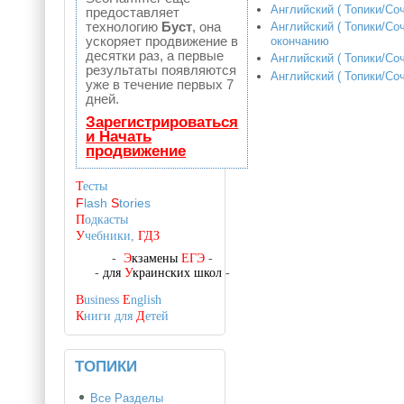
Английский ( Топики/Соч
предоставляет
технологию
Буст
, она
Английский ( Топики/Со
ускоряет продвижение в
окончанию
десятки раз, а первые
Английский ( Топики/Сочи
результаты появляются
Английский ( Топики/Соч
уже в течение первых 7
дней.
Зарегистрироваться
и Начать
продвижение
Т
есты
F
lash
S
tories
П
одкасты
У
чебники,
ГДЗ
-
Э
кзамены
ЕГЭ
-
-
для
У
краинских школ
-
B
usiness
E
nglish
К
ниги для
Д
етей
ТОПИКИ
Все Разделы