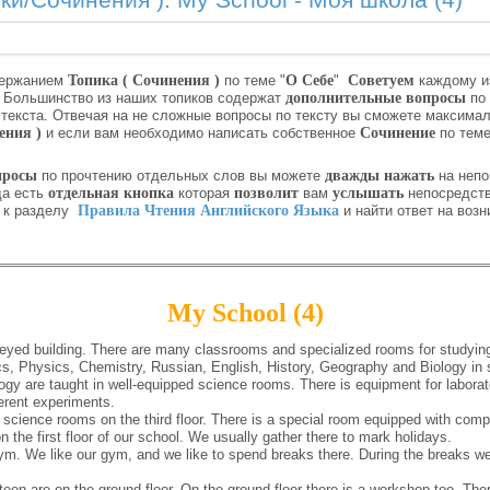
ки/Сочинения ): My School - Моя школа (4)
держанием
Топика ( Сочинения )
по теме "
О Себе
"
Советуем
каждому и
.
Большинство из наших топиков содержат
дополнительные вопросы
по 
текста. Отвечая на не сложные вопросы по тексту вы сможете максима
ения )
и если вам необходимо написать собственное
Сочинение
по теме
просы
по прочтению отдельных слов вы можете
дважды нажать
на непо
да есть
отдельная кнопка
которая
позволит
вам
услышать
непосредст
и к разделу
Правила Чтения Английского Языка
и найти ответ на воз
My School (4)
eyed building. There are many classrooms and specialized rooms for studying d
 Physics, Chemistry, Russian, English, History, Geography and Biology in 
y are taught in well-equipped science rooms. There is equipment for laborat
ferent experiments.
science rooms on the third floor. There is a special room equipped with comp
the first floor of our school. We usually gather there to mark holidays.
gym. We like our gym, and we like to spend breaks there. During the breaks we
n are on the ground floor. On the ground floor there is a workshop too. Ther