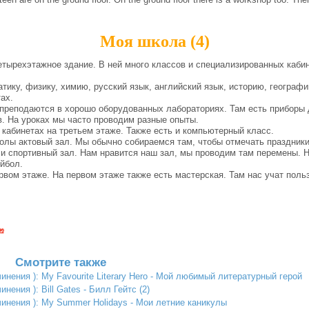
Моя школа (4)
ырехэтажное здание. В ней много классов и специализированных кабин
ку, физику, химию, русский язык, английский язык, историю, географи
ах.
преподаются в хорошо оборудованных лабораториях. Там есть приборы 
. На уроках мы часто проводим разные опыты.
абинетах на третьем этаже. Также есть и компьютерный класс.
лы актовый зал. Мы обычно собираемся там, чтобы отмечать праздники
 спортивный зал. Нам нравится наш зал, мы проводим там перемены. 
ейбол.
ом этаже. На первом этаже также есть мастерская. Там нас учат поль
Смотрите также
инения ): My Favourite Literary Hero - Мой любимый литературный герой
нения ): Bill Gates - Билл Гейтс (2)
чинения ): My Summer Holidays - Мои летние каникулы