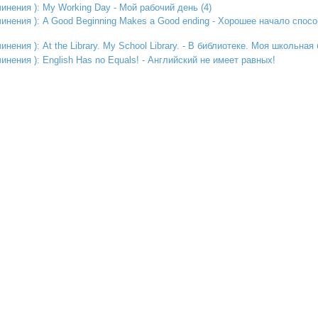
инения ): My Working Day - Мой рабочий день (4)
чинения ): A Good Beginning Makes a Good ending - Хорошее начало спос
нения ): At the Library. My School Library. - В библиотеке. Моя школьная 
инения ): English Has no Equals! - Английский не имеет равных!