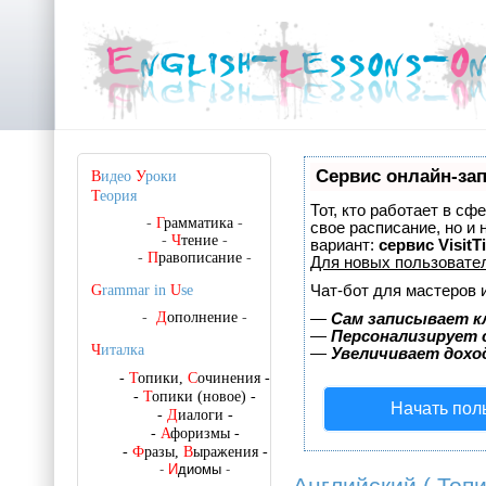
Сервис онлайн-зап
В
идео
У
роки
Т
еория
Тот, кто работает в сф
-
Г
рамматика
-
свое расписание, но и
-
Ч
тение
-
вариант:
сервис VisitT
-
П
равописание
-
Для новых пользовате
Чат-бот для мастеров 
G
rammar in
U
se
-
Д
ополнение
-
—
Сам записывает к
—
Персонализирует с
Ч
италка
—
Увеличивает дохо
-
Т
опики,
С
очинения
-
-
Т
опики (новое)
-
Начать пол
-
Д
иалоги
-
-
А
форизмы
-
-
Ф
разы,
В
ыражения
-
-
И
диомы
-