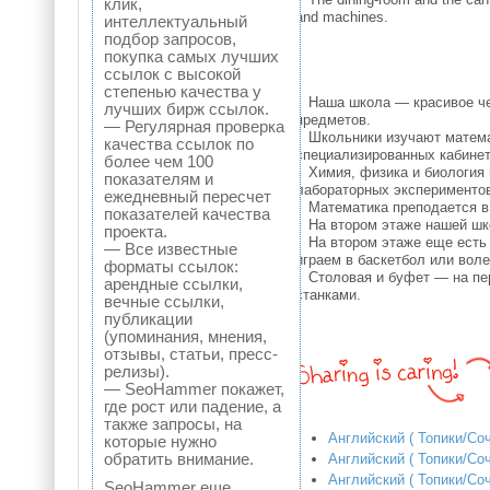
клик,
and machines.
интеллектуальный
подбор запросов,
покупка самых лучших
ссылок с высокой
степенью качества у
Наша школа — красивое чет
лучших бирж ссылок.
предметов.
— Регулярная проверка
Школьники изучают математи
качества ссылок по
специализированных кабинет
более чем 100
Химия, физика и биология 
показателям и
лабораторных экспериментов
ежедневный пересчет
Математика преподается в к
показателей качества
На втором этаже нашей шко
проекта.
На втором этаже еще есть и
— Все известные
играем в баскетбол или вол
форматы ссылок:
Столовая и буфет — на перв
арендные ссылки,
станками.
вечные ссылки,
публикации
(упоминания, мнения,
отзывы, статьи, пресс-
релизы).
— SeoHammer покажет,
где рост или падение, а
также запросы, на
Английский ( Топики/Соч
которые нужно
обратить внимание.
Английский ( Топики/Сочи
Английский ( Топики/Со
SeoHammer еще