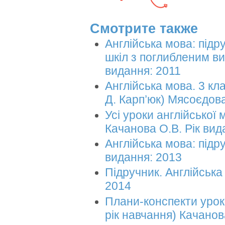
Смотрите также
Англійська мова: підр
шкіл з поглибленим ви
видання: 2011
Англійська мова. 3 кл
Д. Карп’юк) Мясоєдова
Усі уроки англійської 
Качанова О.В. Рік вид
Англійська мова: підру
видання: 2013
Підручник. Англійська 
2014
Плани-конспекти уроків
рік навчання) Качанов