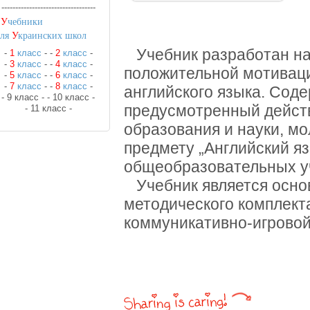
----------------------------------
•
У
чебники
для
У
краинских школ
Учебник разработан на
-
1
класс
-
-
2
класс
-
-
3
класс
-
-
4
класс
-
положительной мотивац
-
5
класс
-
-
6
класс
-
-
7
класс
-
-
8
класс
-
английского языка. Сод
- 9 класс -
- 10 класс -
предусмотренный дейст
- 11 класс -
образования и науки, м
предмету „Английский яз
общеобразовательных у
Учебник является осно
методического комплект
коммуникативно-игровой