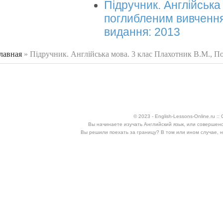
Підручник. Англійська
поглибленим вивченням
видання: 2013
лавная
»
Підручник. Англійська мова. 3 клас Плахотник В.М., По
 здесь
© 2023 - English-Lessons-Online.ru 
Вы начинаете изучать Английский язык, или совершен
Вы решили поехать за границу? В том или ином случае, 