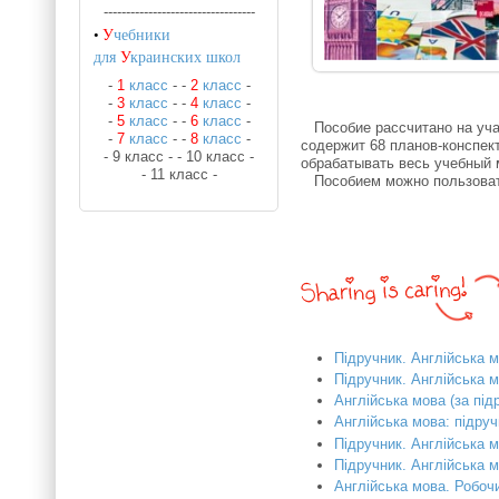
----------------------------------
•
У
чебники
для
У
краинских школ
-
1
класс
-
-
2
класс
-
-
3
класс
-
-
4
класс
-
-
5
класс
-
-
6
класс
-
Пособие рассчитано на учащ
-
7
класс
-
-
8
класс
-
содержит 68 планов-конспек
- 9 класс -
- 10 класс -
обрабатывать весь учебный 
- 11 класс -
Пособием можно пользоватьс
Підручник. Англійська м
Підручник. Англійська м
Англійська мова (за під
Англійська мова: підруч
Підручник. Англійська м
Підручник. Англійська м
Англійська мова. Робочи