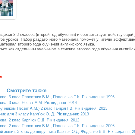
ихся 2-3 классов (второй год обучения) и соответствует действующей 
тов уроков. Набор раздаточного материала поможет учителю эффективно
материал второго года обучения английского языка.
я как отдельным учебником в течение второго года обучения английск
Смотрите также
ова. 3 клас Плахотник В.М., Полонська Т.К. Рік видання: 1996
ова. 3 клас Несвіт А.М. Рік видання: 2014
ручником Несвіт А.М.) 2 клас Гандзя І.В. Рік видання: 2013
ник для 3 класу Карп’юк О. Д. Рік видання: 2013
ова. 2 клас Карп’юк О.Д. Рік видання: 2012
ова. 2 клас Плахотник В.М., Полонська Т.К. Рік видання: 2006
й зошит. 3 клас до підручника Карпюк О.Д. Федієнко В.В. Рік видання: 2