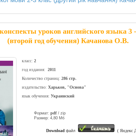
ької мови 2-3 клас (другий рік навчання) Кача
онспекты уроков английского языка 3 -
(второй год обучения) Качанова О.В.
класс:
2
год издания:
2011
Количество страниц:
286 стр.
издательство:
Харьков, "Основа"
язык обучения:
Украинский
Формат:
pdf
/ zip
Размер: 4,80 Мб
Download
( Яндекс 
файл