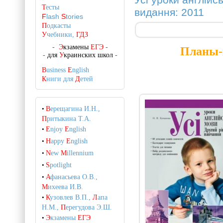
Усі уроки англійс
Т
есты
видання: 2011
F
lash
S
tories
П
одкасты
У
чебники,
ГДЗ
-
Э
кзамены
ЕГЭ
-
Планы-к
-
для
У
краинских школ
-
B
usiness
E
nglish
К
ниги для
Д
етей
•
В
ерещагина И.Н.,
П
ритыкина Т.А.
•
E
njoy
E
nglish
•
H
appy
E
nglish
•
N
ew
M
illennium
•
S
potlight
•
А
фанасьева О.В.,
М
ихеева И.В.
•
К
узовлев В.П.,
Л
апа
Н.М.,
П
ерегудова Э.Ш.
•
Э
кзамены
ЕГЭ