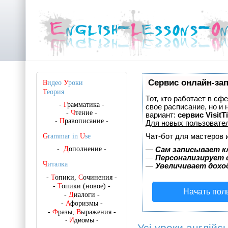
Сервис онлайн-зап
В
идео
У
роки
Т
еория
Тот, кто работает в сф
-
Г
рамматика
-
свое расписание, но и
-
Ч
тение
-
вариант:
сервис VisitT
-
П
равописание
-
Для новых пользовате
Чат-бот для мастеров 
G
rammar in
U
se
-
Д
ополнение
-
—
Сам записывает к
—
Персонализирует с
Ч
италка
—
Увеличивает дохо
-
Т
опики,
С
очинения
-
-
Т
опики (новое)
-
Начать пол
-
Д
иалоги
-
-
А
форизмы
-
-
Ф
разы,
В
ыражения
-
-
И
диомы
-