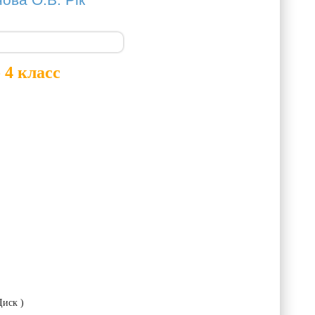
нова О.В. Рік
 4 класс
Диск )