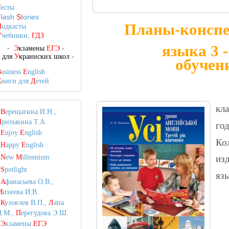
Т
есты
F
lash
S
tories
Планы-конспе
П
одкасты
У
чебники,
ГДЗ
языка 3 -
-
Э
кзамены
ЕГЭ
-
-
для
У
краинских школ
-
обучен
B
usiness
E
nglish
К
ниги для
Д
етей
кла
•
В
ерещагина И.Н.,
П
ритыкина Т.А.
го
•
E
njoy
E
nglish
Ко
•
H
appy
E
nglish
•
N
ew
M
illennium
из
•
S
potlight
яз
•
А
фанасьева О.В.,
М
ихеева И.В.
•
К
узовлев В.П.,
Л
апа
Н.М.,
П
ерегудова Э.Ш.
•
Э
кзамены
ЕГЭ