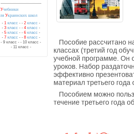
----------------------------------
•
У
чебники
для
У
краинских школ
-
1
класс
-
-
2
класс
-
-
3
класс
-
-
4
класс
-
-
5
класс
-
-
6
класс
-
-
7
класс
-
-
8
класс
-
Пособие рассчитано на 
- 9 класс -
- 10 класс -
- 11 класс -
классах (третий год обу
учебной программе. Он 
уроков. Набор раздаточ
эффективно презентоват
материал третьего года 
Пособием можно пользо
течение третьего года о