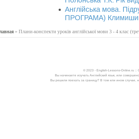
Полонська Т.К. Рік ви
Англійська мова. Підр
ПРОГРАМА) Климишин
лавная
»
Плани-конспекти уроків англійської мови 3 - 4 клас (тре
 здесь
© 2023 - English-Lessons-Online.ru 
Вы начинаете изучать Английский язык, или совершен
Вы решили поехать за границу? В том или ином случае, 