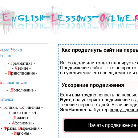
Как продвинуть сайт на перв
В
идео
У
роки
Т
еория
Вы создали или только планируете с
-
Г
рамматика
-
Продвижение сайта – это не просто
-
Ч
тение
-
на увеличение его посещаемости и 
-
П
равописание
-
G
rammar in
U
se
Ускорение продвижения
-
Д
ополнение
-
Если вам трудно попасть на первые
Ч
италка
Буст
, она ускоряет продвижение в 
течение первых 7 дней. Если ни один
-
Т
опики,
С
очинения
-
SeoHammer
за бустер
вернут деньг
-
Т
опики (новое)
-
-
Д
иалоги
-
-
А
форизмы
-
Начать продвижение 
-
Ф
разы,
В
ыражения
-
-
И
диомы
-