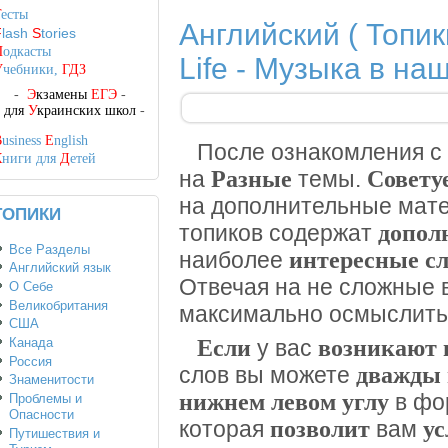
Т
есты
Английский ( Топик
F
lash
S
tories
П
одкасты
Life - Музыка в на
У
чебники,
ГДЗ
-
Э
кзамены
ЕГЭ
-
-
для
У
краинских школ
-
B
usiness
E
nglish
После ознакомления с
К
ниги для
Д
етей
Разные
Совету
на
темы.
на дополнительные мат
ТОПИКИ
допол
топиков содержат
Все Разделы
интересные с
наиболее
Английский язык
Отвечая на не сложные 
О Себе
Великобритания
максимально осмыслит
США
Если
возникают 
Канада
у вас
Россия
дважды 
слов вы можете
Знаменитости
нижнем левом углу
в фо
Проблемы и
Опасности
позволит
у
которая
вам
Путишествия и