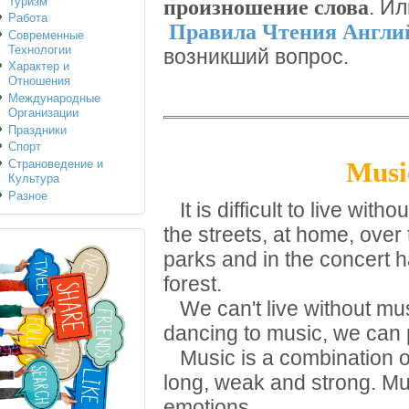
Туризм
произношение слова
. И
Работа
Правила Чтения Англи
Современные
Технологии
возникший вопрос.
Характер и
Отношения
Международные
Организации
Праздники
Спорт
Music
Страноведение и
Культура
Разное
It is difficult to live wit
the streets, at home, over 
parks and in the concert h
forest.
We can't live without musi
dancing to music, we can 
Music is a combination o
long, weak and strong. Mu
emotions.