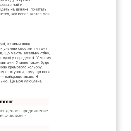
ариваю чай и
деть на диване, почитать
нится, как исполняются мои
узі, з якими вона
 як уявляю своє життя там?
и, що мають загальну стіну,
отеджі у передмісті. У моєму
 квітами. У мене також буде
ткою кремового кольору,
ємно готувати, тому що вона
к — найкраще місце. Я
пальню. Це моя улюблена
ammer
r делает продвижение
есс-релизы -