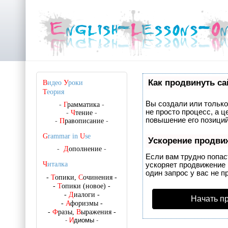
Как продвинуть са
В
идео
У
роки
Т
еория
Вы создали или только 
-
Г
рамматика
-
не просто процесс, а 
-
Ч
тение
-
повышение его позиций
-
П
равописание
-
G
rammar in
U
se
Ускорение продви
-
Д
ополнение
-
Если вам трудно попас
Ч
италка
ускоряет продвижение 
один запрос у вас не п
-
Т
опики,
С
очинения
-
-
Т
опики (новое)
-
-
Д
иалоги
-
Начать п
-
А
форизмы
-
-
Ф
разы,
В
ыражения
-
-
И
диомы
-