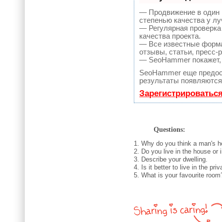
— Продвижение в один 
степенью качества у л
— Регулярная проверка
качества проекта.
— Все известные форма
отзывы, статьи, пресс-
— SeoHammer покажет, г
SeoHammer еще предос
результаты появляются 
Зарегистрироватьс
Questions:
1. Why do you think a man's ho
2. Do you live in the house or i
3. Describe your dwelling.
4. Is it better to live in the pri
5. What is your favourite room