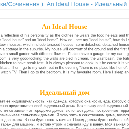
ики/Сочинения ): An Ideal House - Идеальный
An Ideal House
eflection of his personality as the clothes he wears the food he eats and th
 “ideal house” and an “ideal home”.
How do I see my “ideal house”, how do I 
 town houses, which include terraced houses, semi-detached, detached house
n a cottage in the suburbs.
My house will состоит of the ground and the first f
have a small garden with different flowers.
I'll also have a garage for my car.
I 
om is very good-looking: the walls are tiled in cream, the washbasin, the toil
 kitchen to have break-fast.
It is always pleasant to cook in it be-cause it is 
akfast.
Then I go to my work, but in the evening “there is no place like home”
or watch TV.
Then I go to the bedroom.
It is my favourite room.
Here I sleep a
Идеальный дом
 ее индивидуальность, как одежда, которую она носит, еда, которую он
нно представляет свой «идеальный дом».
Как я вижу свой «идеальный
о типов жилья - от городских домов, включают дома, построенные тер
и заканчивая сельскими домами.
Я хочу жить в собственном доме, возмож
ет два этажа.
В нем будет шесть комнат.
Перед домом будет небольшой
т гараж для машины.
Я встаю утром и сначала иду в ванну.
Моя ванная о
вета, раковина и унитаз - светло-розовые.
Полотенца тоже розовые.
Пот