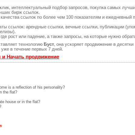
клик, интеллектуальный подбор запросов, покупка самых лучш
учших бирж ссылок.
 качества ссылок по более чем 100 показателям и ежедневный 
ты ссылок: арендные ссылки, вечные ссылки, публикации (упо
релизы).
де рост или падение, а также запросы, на которые нужно обрат
тавляет технологию
Буст
, она ускоряет продвижение в десятки 
уже в течение первых 7 дней.
я и Начать продвижение
me is a reflection of his personality?
n the flat?
vate house or in the flat?
?