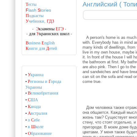
Английский ( Топ
Т
есты
F
lash
S
tories
П
одкасты
У
чебники,
ГДЗ
-
Э
кзамены
ЕГЭ
-
-
для
У
краинских школ
-
A person's home is as much a r
with.
Everybody has in mind an
B
usiness
E
nglish
many kinds of dwellings, from
К
ниги для
Д
етей
live in my own house, maybe i
it.
In front of the house I will 
the bathroom at first.
My bathro
are also pink.
Then I go to the
and sandwiches and have bre
•
У
краина
can sit on the sofa and read 
come true.
•
Р
егионы и
Г
орода
Украины
•
В
еликобритания
•
С
ША
•
К
анада
Дом человека также отражает
она общается.
Каждый мысле
•
А
встралия
жизнь там?
Существует мног
•
о
С
ебе
стену, что стоят отдельно, 
•
в
Ш
коле
пригороде.
В моем доме буд
цветами.
У меня также буде
•
О
бразование
покрыты плиткой кремового ц