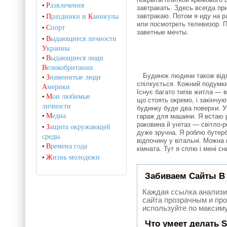
•
Р
азвлечения
завтракать.
Здесь всегда пр
завтракаю.
Потом я иду на р
•
П
раздники и
К
аникулы
или посмотреть телевизор.
П
•
С
порт
заветные мечты.
•
В
ыдающиеся личности
У
краины
•
В
ыдающиеся люди
В
еликобритании
Будинок людини також відбива
•
З
наменитые люди
спілкується. Кожний подумки
А
мерики
Існує багато типів житла — 
•
М
ои любимые
що стоять окремо, і закінчу
личности
будинку буде два поверхи. У
•
М
едиа
гараж для машини. Я встаю р
раковина й унітаз — світло-
•
З
ащита окружающей
дуже зручна. Я роблю бутерб
среды
відпочину у вітальні. Можна
•
В
ремена года
кімната. Тут я сплю і мені сн
•
Ж
изнь молодежи
Забиваем Сайты В
Каждая ссылка анализи
сайта прозрачным и про
используйте по максим
Что умеет делать