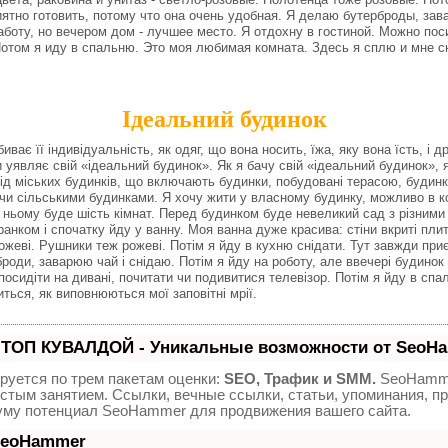
иятно готовить, потому что она очень удобная.
Я делаю бутерброды, зав
аботу, но вечером дом - лучшее место.
Я отдохну в гостиной.
Можно поси
отом я иду в спальню.
Это моя любимая комната.
Здесь я сплю и мне с
Ідеальний будинок
є її індивідуальність, як одяг, що вона носить, їжа, яку вона їсть, і др
 уявляє свій «ідеальний будинок». Як я бачу свій «ідеальний будинок»,
від міських будинків, що включають будинки, побудовані терасою, будинк
ючи сільськими будинками. Я хочу жити у власному будинку, можливо в к
 ньому буде шість кімнат. Перед будинком буде невеликий сад з різними
анком і спочатку йду у ванну. Моя ванна дуже красива: стіни вкриті пли
рожеві. Рушники теж рожеві. Потім я йду в кухню снідати. Тут завжди при
роди, заварюю чай і снідаю. Потім я йду на роботу, але ввечері будино
 посидіти на дивані, почитати чи подивитися телевізор. Потім я йду в с
иться, як виповнюються мої заповітні мрії.
 ТОП КУВАЛДОЙ - Уникальные возможности от SeoH
руется по трем пакетам оценки:
SEO, Трафик и SMM.
SeoHamme
стым занятием. Ссылки, вечные ссылки, статьи, упоминания, пр
уму потенциал SeoHammer для продвижения вашего сайта.
 SeoHammer