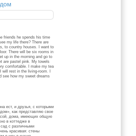
 дом
e friends he spends his time
see my life there?
There are
s, to country houses.
I want to
loor.
There will be six rooms in
get up in the morning and go to
et are pastel pink.
My towels
very comfortable.
I make my tea
.
I will rest in the living-room.
I
nd see how my sweet dreams
а ест, и друзья, с которыми
 дом», как представляю свое
расой, дома, имеющих общую
но в коттедже в
 сад с различными
чень красивая: стены
ом я иду в кухню