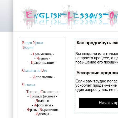
Как продвинуть са
В
идео
У
роки
Т
еория
Вы создали или только 
-
Г
рамматика
-
не просто процесс, а 
-
Ч
тение
-
повышение его позиций
-
П
равописание
-
G
rammar in
U
se
Ускорение продви
-
Д
ополнение
-
Если вам трудно попас
Ч
италка
ускоряет продвижение 
один запрос у вас не п
-
Т
опики,
С
очинения
-
-
Т
опики (новое)
-
-
Д
иалоги
-
Начать п
-
А
форизмы
-
-
Ф
разы,
В
ыражения
-
-
И
диомы
-