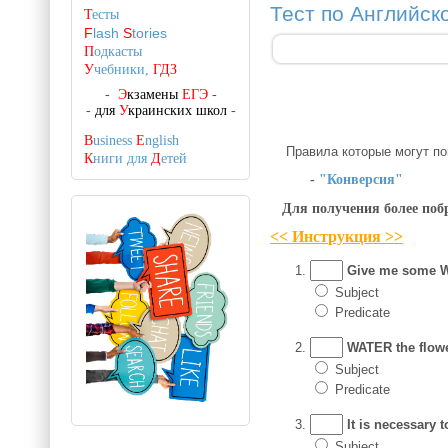
Тест по Английск
Т
есты
F
lash
S
tories
П
одкасты
У
чебники,
ГДЗ
-
Э
кзамены
ЕГЭ
-
-
для
У
краинских школ
-
B
usiness
E
nglish
Правила которые могут пом
К
ниги для
Д
етей
-
"Конверсия"
Для получения более поб
<< Инструкция >>
Give me some W
Subject
Predicate
WATER the flowe
Subject
Predicate
It is necessary t
Subject