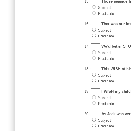
Those seaside ho
Subject
Predicate
That was our la
Subject
Predicate
We’d better STOP
Subject
Predicate
This WISH of his
Subject
Predicate
I WISH my childr
Subject
Predicate
As Jack was very
Subject
Predicate