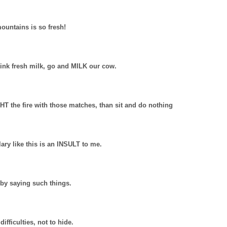
ountains is so fresh!
rink fresh milk, go and MILK our cow.
HT the fire with those matches, than sit and do nothing
ary like this is an INSULT to me.
y saying such things.
ifficulties, not to hide.