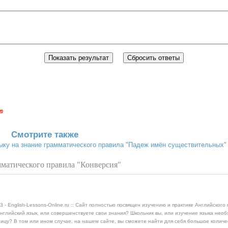
Смотрите также
зыку на знание грамматического правила "Падеж имён существительных"
мматического правила "Конверсия"
3 - English-Lessons-Online.ru :: Сайт полностью посвящен изучению и практике Английского 
нглийский язык, или совершенствуете свои знания? Школьник вы, или изучение языка нео
ицу? В том или ином случае, на нашем сайте, вы сможете найти для себя большое колич