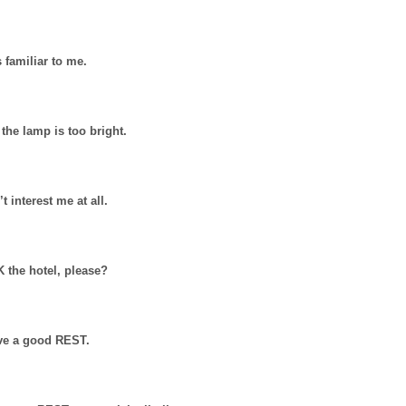
familiar to me.
he lamp is too bright.
 interest me at all.
the hotel, please?
ave a good REST.