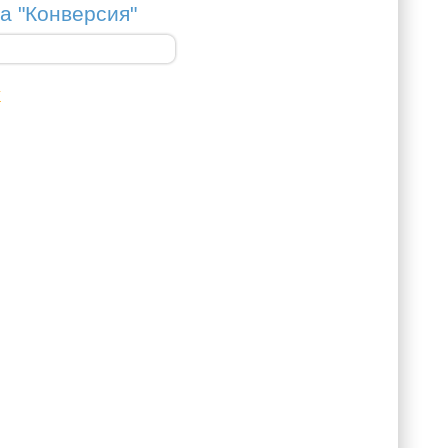
а "Конверсия"
х