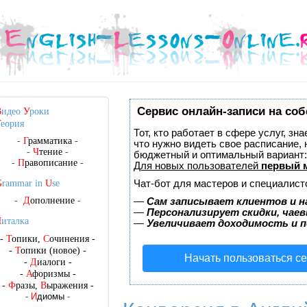
Сервис онлайн-записи на соб
В
идео
У
роки
Т
еория
Тот, кто работает в сфере услуг, зн
-
Г
рамматика
-
что нужно видеть свое расписание,
-
Ч
тение
-
бюджетный и оптимальный вариант
-
П
равописание
-
Для новых пользователей
первый 
Чат-бот для мастеров и специалист
G
rammar in
U
se
-
Д
ополнение
-
—
Сам записывает клиентов и н
—
Персонализирует скидки, чаев
Ч
италка
—
Увеличивает доходимость и 
-
Т
опики,
С
очинения
-
-
Т
опики (новое)
-
Начать пользоваться с
-
Д
иалоги
-
-
А
форизмы
-
-
Ф
разы,
В
ыражения
-
-
И
диомы
-