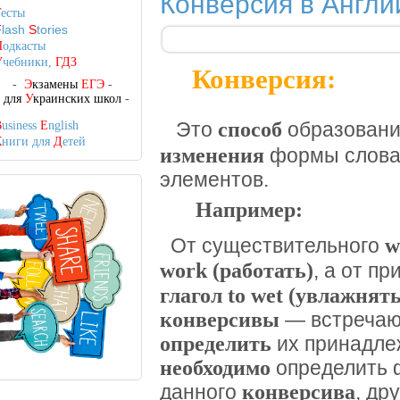
Конверсия в Англи
Т
есты
F
lash
S
tories
П
одкасты
У
чебники,
ГДЗ
Конверсия:
-
Э
кзамены
ЕГЭ
-
-
для
У
краинских школ
-
способ
B
usiness
E
nglish
Это
образования
К
ниги для
Д
етей
изменения
формы слова,
элементов.
Например:
w
От существительного
work (работать)
, а от п
глагол to wet (увлажнять
конверсивы
— встречают
определить
их принадлеж
необходимо
определить 
конверсива
данного
, др