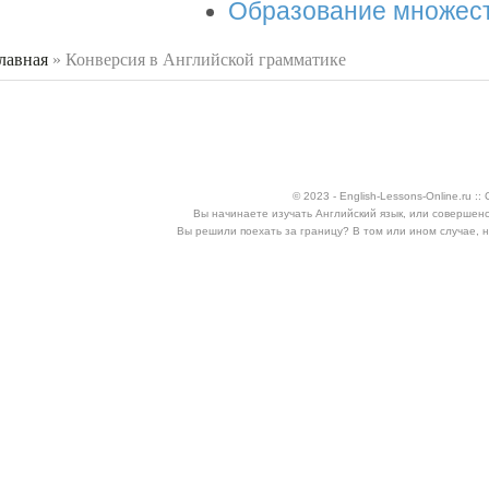
Образование множест
лавная
»
Конверсия в Английской грамматике
 здесь
© 2023 - English-Lessons-Online.ru 
Вы начинаете изучать Английский язык, или совершен
Вы решили поехать за границу? В том или ином случае, 