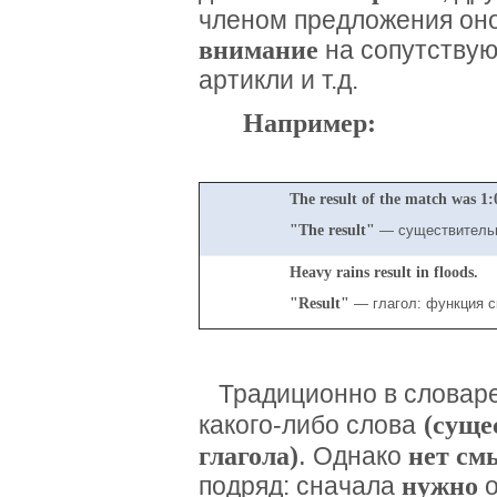
членом предложения он
внимание
на сопутствую
артикли и т.д.
Например:
The result of the match was 1:
"The result"
— существительн
Heavy rains result in floods.
"Result"
— глагол: функция с
Традиционно в словар
(суще
какого-либо слова
.
глагола)
нет см
Однако
нужно
подряд: сначала
о