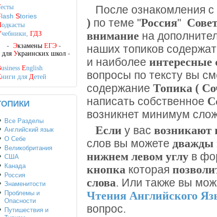
Т
есты
После ознакомления с
F
lash
S
tories
)
Россия
Совет
по теме "
"
П
одкасты
внимание
на дополните
У
чебники,
ГДЗ
-
Э
кзамены
ЕГЭ
-
наших топиков содержа
-
для
У
краинских школ
-
интересные 
и наиболее
B
usiness
E
nglish
вопросы по тексту вы с
К
ниги для
Д
етей
Топика ( С
содержание
С
написать собственное
ТОПИКИ
возникнет минимум слож
Все Разделы
Если
возникают 
у вас
Английский язык
О Себе
дважды 
слов вы можете
Великобритания
нижнем левом углу
в фо
США
Канада
кнопка
позволи
которая
Россия
слова
. Или также вы мо
Знаменитости
Проблемы и
Чтения Английского Я
Опасности
вопрос.
Путишествия и