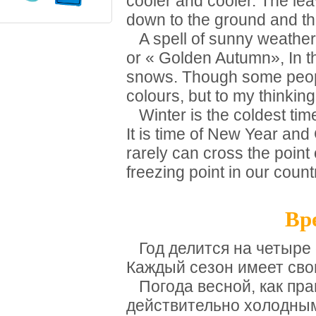
cooler and cooler. The lea
down to the ground and th
A spell of sunny weather
or « Golden Autumn», In 
snows. Though some people
colours, but to my thinking
Winter is the coldest time 
It is time of New Year and
rarely can cross the point 
freezing point in our count
Вре
Год делится на четыре с
Каждый сезон имеет сво
Погода весной, как прав
действительно холодным