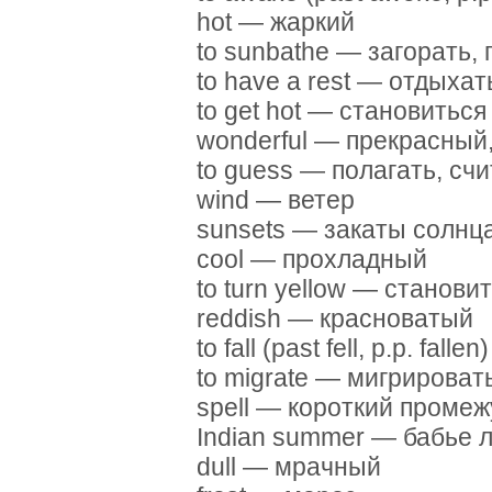
hot — жаркий
to sunbathe — загорать
to have a rest — отдыхат
to get hot — становитьс
wonderful — прекрасный
to guess — полагать, сч
wind — ветер
sunsets — закаты солнц
cool — прохладный
to turn yellow — станов
reddish — красноватый
to fall (past fell, p.p. fal
to migrate — мигрироват
spell — короткий проме
Indian summer — бабье 
dull — мрачный