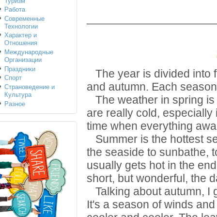
Туризм
Работа
Современные
Технологии
Характер и
Отношения
Международные
Организации
Праздники
The year is divided into 
Спорт
and autumn. Each season 
Страноведение и
Культура
The weather in spring is 
Разное
are really cold, especially 
time when everything awak
Summer is the hottest seas
the seaside to sunbathe, to
usually gets hot in the en
short, but wonderful, the 
Talking about autumn, I g
It's a season of winds and