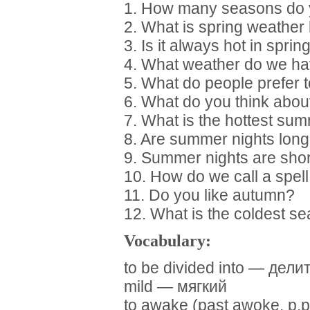
1. How many seasons do
2. What is spring weather 
3. Is it always hot in sprin
4. What weather do we h
5. What do people prefer
6. What do you think abo
7. What is the hottest s
8. Are summer nights lon
9. Summer nights are short
10. How do we call a spel
11. Do you like autumn?
12. What is the coldest se
Vocabulary:
to be divided into — дели
mild — мягкий
to awake (past awoke, p