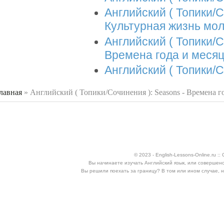
Английский ( Топики/Со
Культурная жизнь мол
Английский ( Топики/С
Времена года и меся
Английский ( Топики/
лавная
»
Английский ( Топики/Сочинения ): Seasons - Времена го
 здесь
© 2023 - English-Lessons-Online.ru 
Вы начинаете изучать Английский язык, или совершен
Вы решили поехать за границу? В том или ином случае, 