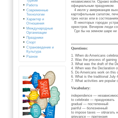
Туризм
независимости. Однако войн
Работа
официальным праздником.
4 июля у американцев выхо
Современные
картофельным салатом, пече
Технологии
трех ногах или в состязания
Характер и
В некоторых городах устра
Отношения
оркестров. Вечером люди с
Международные
Где бы на земном шаре ни н
Организации
Праздники
Спорт
Страноведение и
Questions:
Культура
1. When do Americans celebr
Разное
2. Was the process of gainin
3. What was the draft of the D
4. When was the Declaration 
5. Do Americans work on this 
6. What is the traditional July
7. What activities are popular 
Vocabulary:
independence — независимо
to celebrate — праздновать
gradual — постепенный
painful — болезненный
to impose taxes — облагать 
grievance — претензия