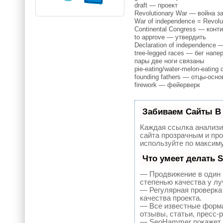
draft — проект
Revolutionary War — война з
War of independence = Revolu
Continental Congress — конт
to approve — утвердить
Declaration of independence
tree-legged races — бег напе
пары две ноги связаны
pie-eating/water-melon-eati
founding fathers — отцы-осн
firework — фейерверк
Забиваем Сайты В
Каждая ссылка анализи
сайта прозрачным и про
используйте по максим
Что умеет делать
— Продвижение в один 
степенью качества у л
— Регулярная проверка
качества проекта.
— Все известные форма
отзывы, статьи, пресс-
— SeoHammer покажет, г