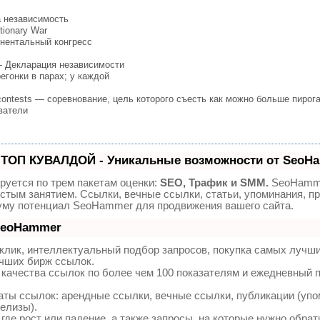
а независимость
tionary War
инентальный конгресс
 — Декларация независимости
регонки в парах; у каждой
ng contests — соревнование, цель которого съесть как можно больше пирог
ователи
 ТОП КУВАЛДОЙ - Уникальные возможности от SeoH
руется по трем пакетам оценки:
SEO, Трафик и SMM.
SeoHamme
стым занятием. Ссылки, вечные ссылки, статьи, упоминания, пр
уму потенциал SeoHammer для продвижения вашего сайта.
 SeoHammer
клик, интеллектуальный подбор запросов, покупка самых лучш
учших бирж ссылок.
 качества ссылок по более чем 100 показателям и ежедневный 
ты ссылок: арендные ссылки, вечные ссылки, публикации (упо
релизы).
де рост или падение, а также запросы, на которые нужно обрат