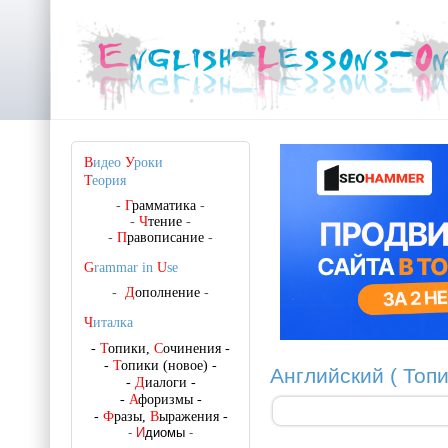
В
идео
У
роки
Т
еория
-
Г
рамматика
-
-
Ч
тение
-
-
П
равописание
-
G
rammar in
U
se
-
Д
ополнение
-
Ч
италка
-
Т
опики,
С
очинения
-
-
Т
опики (новое)
-
Английский ( Топ
-
Д
иалоги
-
-
А
форизмы
-
-
Ф
разы,
В
ыражения
-
-
И
диомы
-