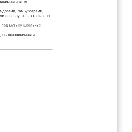
висимости стал
-догами, гамбургерами,
и соревнуются в гонках на
т под музыку школьных
ень независимости.