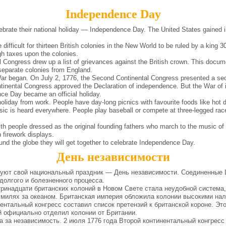
Independence Day
rate their national holiday — Independence Day. The United States gained i
ifficult for thirteen British colonies in the New World to be ruled by a king 
gh taxes upon the colonies.
 Congress drew up a list of grievances against the British crown. This documen
separate colonies from England.
r began. On July 2, 1776, the Second Continental Congress presented a secon
ntinental Congress approved the Declaration of independence. But the War of 
ce Day became an official holiday.
iday from work. People have day-long picnics with favourite foods like hot 
ic is heard everywhere. People play baseball or compete at three-legged races
 people dressed as the original founding fathers who march to the music of 
 firework displays.
 the globe they will get together to celebrate Independence Day.
День независимости
ют свой национальный праздник — День независимости. Соединенные
долгого и болезненного процесса.
ринадцати британских колоний в Новом Свете стала неудобной система,
 милях за океаном. Британская империя обложила колонии высокими нал
нтальный конгресс составил список претензий к британской короне. Эт
й официально отделил колонии от Британии.
 за независимость. 2 июля 1776 года Второй континентальный конгрес