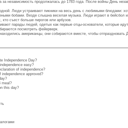
а за независимость продолжалась до 1783 года. После войны День неза
дной. Люди устраивают пикники на весь день с любимыми блюдами: хот
ными бобами. Везде слышна веселая музыка. Люди играют в бейсбол ил
х, кто съест больше пирогов или арбузов.
ивают парады людей, одетых как первые отцы-основатели, которые иду
обираются посмотреть фейерверк.
аходились американцы, они собираются вместе, чтобы отпраздновать Д
ate Independence Day?
g independence easy?
eclaration of independence?
of independence approved?
day?
 4 meal?
on this day?
сть
налогами