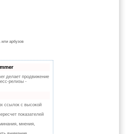
а или арбузов
ammer
r делает продвижение
есс-релизы -
их ссылок с высокой
пересчет показателей
минания, мнения,
ить внимание.