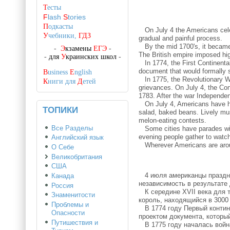
Т
есты
F
lash
S
tories
П
одкасты
On July 4 the Americans celeb
У
чебники,
ГДЗ
gradual and painful process.
By the mid 1700's, it became d
-
Э
кзамены
ЕГЭ
-
The British empire imposed hi
-
для
У
краинских школ
-
In 1774, the First Continental
document that would formally 
B
usiness
E
nglish
In 1775, the Revolutionary Wa
К
ниги для
Д
етей
grievances. On July 4, the Co
1783. After the war Independen
On July 4, Americans have hol
ТОПИКИ
salad, baked beans. Lively mus
melon-eating contests.
Все Разделы
Some cities have parades with
evening people gather to watch
Английский язык
Wherever Americans are around
О Себе
Великобритания
США
4 июля американцы праздну
Канада
независимость в результате 
Россия
К середине XVII века для т
Знаменитости
король, находящийся в 3000
Проблемы и
В 1774 году Первый контине
Опасности
проектом документа, которы
Путишествия и
В 1775 году началась война