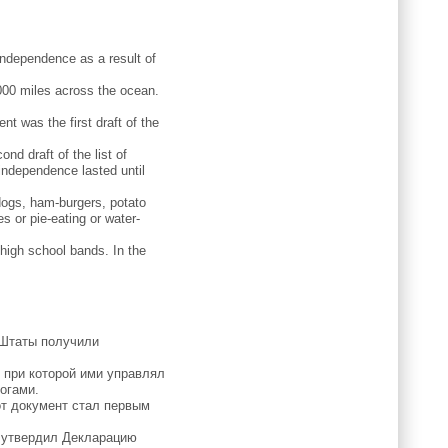
ndependence as a result of
3000 miles across the ocean.
t was the first draft of the
d draft of the list of
independence lasted until
dogs, ham-burgers, potato
 or pie-eating or water-
high school bands. In the
 Штаты получили
 при которой ими управлял
огами.
от документ стал первым
с утвердил Декларацию