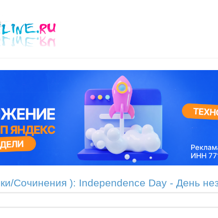
ики/Сочинения ): Independence Day - День н