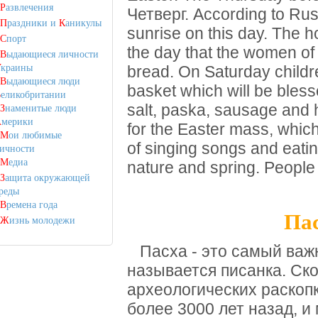
Р
азвлечения
Четверг.
According to Rus
П
раздники и
К
аникулы
sunrise on this day.
The h
С
порт
the day that the women of
В
ыдающиеся личности
У
краины
bread.
On Saturday childr
В
ыдающиеся люди
basket which will be bles
В
еликобритании
salt, paska, sausage and
З
наменитые люди
А
мерики
for the Easter mass, which 
М
ои любимые
of singing songs and eati
ичности
М
едиа
nature and spring.
People
З
ащита окружающей
реды
В
ремена года
Пас
Ж
изнь молодежи
Пасха - это самый важн
называется писанка.
Ско
археологических раскоп
более 3000 лет назад, и