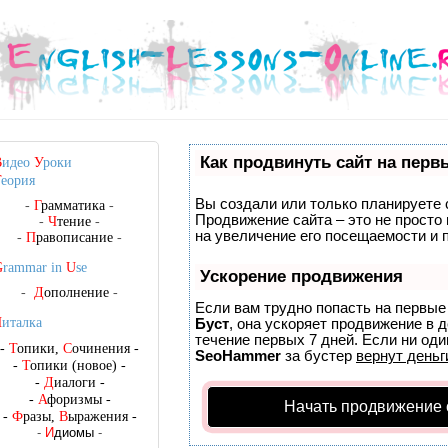
Как продвинуть сайт на перв
В
идео
У
роки
Т
еория
Вы создали или только планируете с
-
Г
рамматика
-
Продвижение сайта – это не просто
-
Ч
тение
-
на увеличение его посещаемости и 
-
П
равописание
-
G
rammar in
U
se
Ускорение продвижения
-
Д
ополнение
-
Если вам трудно попасть на первые
Ч
италка
Буст
, она ускоряет продвижение в 
течение первых 7 дней. Если ни один
-
Т
опики,
С
очинения
-
SeoHammer
за бустер
вернут деньг
-
Т
опики (новое)
-
-
Д
иалоги
-
-
А
форизмы
-
Начать продвижение 
-
Ф
разы,
В
ыражения
-
-
И
диомы
-