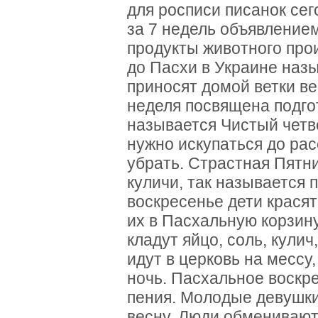
для росписи писанок сег
за 7 недель объявление
продукты животного про
до Пасхи в Украине наз
приносят домой ветки ве
неделя посвящена подго
называется Чистый четв
нужно искупаться до рас
убрать.
Страстная Пятни
куличи, так называется 
воскресенье дети крася
их в Пасхальную корзину
кладут яйцо, соль, кулич
идут в церковь на мессу,
ночь.
Пасхальное воскре
пения.
Молодые девушки 
весну.
Люди обменивают