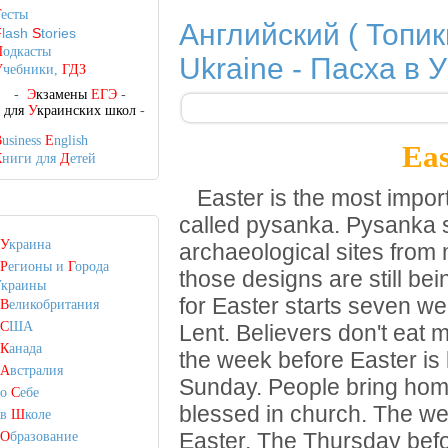
Т
есты
Английский ( Топик
F
lash
S
tories
П
одкасты
Ukraine - Пасха в 
У
чебники,
ГДЗ
-
Э
кзамены
ЕГЭ
-
-
для
У
краинских школ
-
B
usiness
E
nglish
Eas
К
ниги для
Д
етей
Easter is the most import
called pysanka.
Pysanka s
У
краина
archaeological sites from
Р
егионы и
Г
орода
those designs are still b
краины
for Easter starts seven we
В
еликобритания
С
ША
Lent.
Believers don't eat 
К
анада
the week before Easter is
А
встралия
Sunday.
People bring hom
о
С
ебе
blessed in church.
The wee
в
Ш
коле
Easter.
The Thursday befo
О
бразование