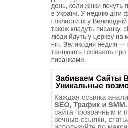
день, коли жінки печуть 
в Україні.
У неділю діти 
покласти їх у Великодній
також кладуть писанку, сі
люди йдуть у церкву на 
ніч.
Великодня неділя — це
танцюють і співають про 
писанками.
Забиваем Сайты 
Уникальные возм
Каждая ссылка анализ
SEO, Трафик и SMM.
сайта прозрачным и 
вечные ссылки, стать
используйте по макс