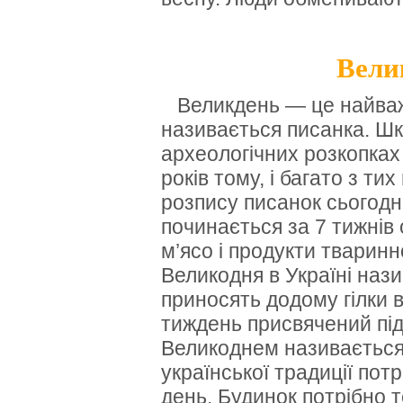
Вели
Великдень — це найваж
називається писанка.
Шк
археологічних розкопках 
років тому, і багато з ти
розпису писанок сьогодн
починається за 7 тижнів
м’ясо і продукти тварин
Великодня в Україні наз
приносять додому гілки в
тиждень присвячений під
Великоднем називається
української традиції пот
день.
Будинок потрібно 