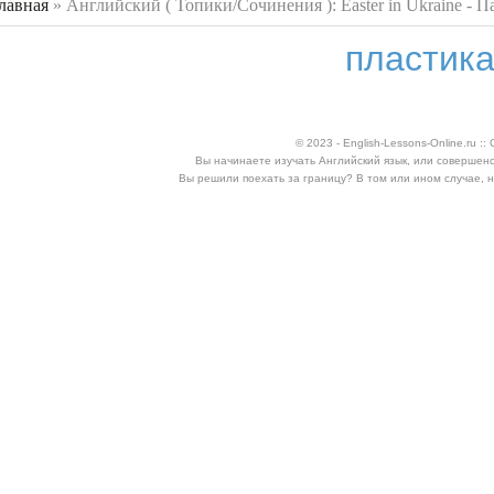
лавная
»
Английский ( Топики/Сочинения ): Easter in Ukraine - П
 здесь
пластика
© 2023 - English-Lessons-Online.ru 
Вы начинаете изучать Английский язык, или совершен
Вы решили поехать за границу? В том или ином случае, 