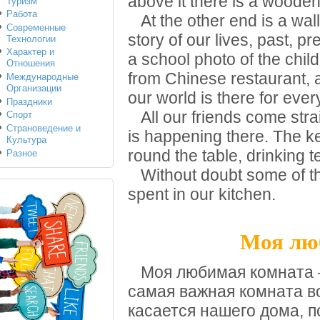
above it there is a woode
Туризм
Работа
At the other end is a wall
Современные
story of our lives, past, p
Технологии
Характер и
a school photo of the chil
Отношения
from Chinese restaurant, a
Международные
Организации
our world is there for ever
Праздники
All our friends come strai
Спорт
Страноведение и
is happening there. The ke
Культура
round the table, drinking t
Разное
Without doubt some of the
spent in our kitchen.
Моя люб
Моя любимая комната —
самая важная комната во
касается нашего дома, п