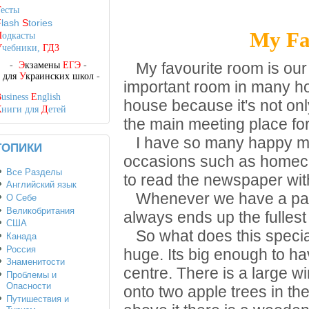
Т
есты
F
lash
S
tories
My Fa
П
одкасты
У
чебники,
ГДЗ
-
Э
кзамены
ЕГЭ
-
My favourite room is our 
-
для
У
краинских школ
-
important room in many hous
B
usiness
E
nglish
house because it's not onl
К
ниги для
Д
етей
the main meeting place for
I have so many happy mem
ТОПИКИ
occasions such as homeco
Все Разделы
to read the newspaper wit
Английский язык
Whenever we have a party 
О Себе
Великобритания
always ends up the fullest
США
So what does this special 
Канада
Россия
huge. Its big enough to ha
Знаменитости
centre. There is a large w
Проблемы и
Опасности
onto two apple trees in th
Путишествия и