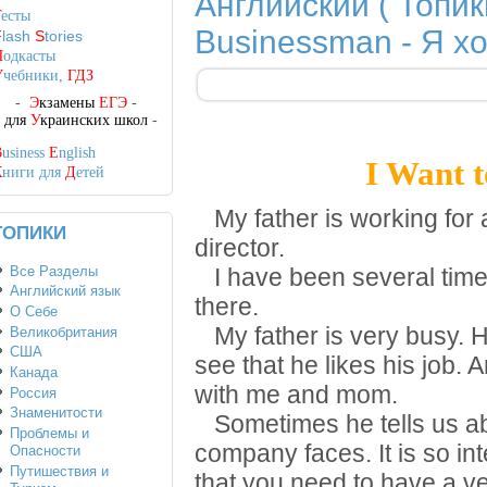
Английский ( Топики
Т
есты
Businessman - Я х
F
lash
S
tories
П
одкасты
У
чебники,
ГДЗ
-
Э
кзамены
ЕГЭ
-
-
для
У
краинских школ
-
B
usiness
E
nglish
I Want 
К
ниги для
Д
етей
My father is working for
ТОПИКИ
director.
Все Разделы
I have been several times a
Английский язык
there.
О Себе
My father is very busy. H
Великобритания
США
see that he likes his job.
Канада
with me and mom.
Россия
Знаменитости
Sometimes he tells us abou
Проблемы и
company faces. It is so int
Опасности
Путишествия и
that you need to have a v