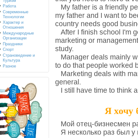
Туризм
My father is a friendly per
Работа
Современные
my father and I want to b
Технологии
country needs good busin
Характер и
Отношения
After I finish school I'm g
Международные
Организации
marketing or management. I
Праздники
study.
Спорт
Страноведение и
Manager deals mainly with
Культура
to do that people worked 
Разное
Marketing deals with mark
general.
I still have time to think
Я хочу
Мой отец-бизнесмен ра
Я несколько раз был у 