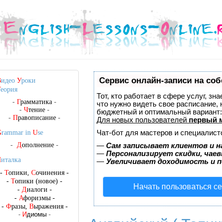
Сервис онлайн-записи на соб
В
идео
У
роки
Т
еория
Тот, кто работает в сфере услуг, зн
-
Г
рамматика
-
что нужно видеть свое расписание,
-
Ч
тение
-
бюджетный и оптимальный вариант
-
П
равописание
-
Для новых пользователей
первый 
Чат-бот для мастеров и специалист
G
rammar in
U
se
-
Д
ополнение
-
—
Сам записывает клиентов и н
—
Персонализирует скидки, чаев
Ч
италка
—
Увеличивает доходимость и 
-
Т
опики,
С
очинения
-
-
Т
опики (новое)
-
Начать пользоваться с
-
Д
иалоги
-
-
А
форизмы
-
-
Ф
разы,
В
ыражения
-
-
И
диомы
-