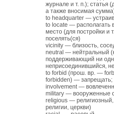
журнале и т. п.); статья 
а также вносимая сумма
to headquarter — устраи
to locate — располагать
место (для постройки и т
поселять(ся)
vicinity — близость, сос
neutral — нейтральный (
поддерживающий ни одну
неприсоединившийся, не
to forbid (прош. вр. — fo
forbidden) — запрещать;
involvement — вовлеченно
military — вооруженные 
religious — религиозный
религии, церкви)