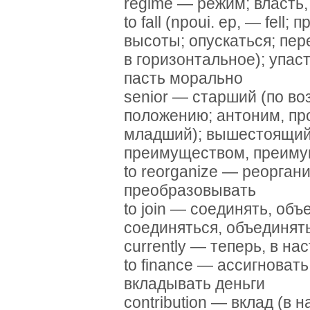
regime — режим; власть,
to fall (npoui. ep, — fell;
высоты; опускаться; пер
в горизонтальное); упас
пасть морально
senior — старший (по во
положению; антоним, пр
младший); вышестоящий
преимуществом, преим
to reorganize — реорган
преобразовывать
to join — соединять, объ
соединяться, объединят
currently — теперь, в н
to finance — ассигноват
вкладывать деньги
contribution — вклад (в на