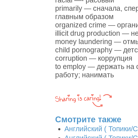
racial —- расовый
primarily — сначала, сп
главным образом
organized crime — орган
illicit drug production 
money laundering — отм
child pornography — дет
corruption — коррупция
to employ — держать на 
работу; нанимать
Смотрите также
Английский ( Топики/С