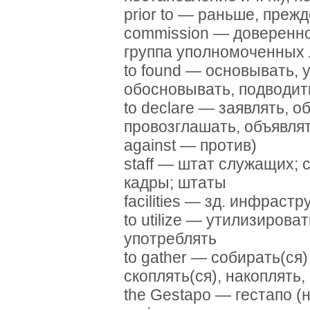
prior to — раньше, прежд
commission — доверенно
группа уполномоченных 
to found — основывать, 
обосновывать, подводит
to declare — заявлять, 
провозглашать, объявлят
against — против)
staff — штат служащих; 
кадры; штаты
facilities — зд. инфрастр
to utilize — утилизирова
употреблять
to gather — собирать(ся) 
скоплять(ся), накоплять,
the Gestapo — гестапо (