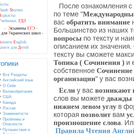
Т
есты
После ознакомления с
F
lash
S
tories
Международны
по теме "
П
одкасты
обратить внимание
вас
н
У
чебники,
ГДЗ
-
Э
кзамены
ЕГЭ
-
Большинство из наших 
-
для
У
краинских школ
-
вопросы
по тексту и на
B
usiness
E
nglish
описанием их значения.
К
ниги для
Д
етей
тексту вы сможете мак
Топика ( Сочинения )
и 
ТОПИКИ
Сочинение
собственное
Все Разделы
организации
" у вас воз
Английский язык
О Себе
Если
возникают 
у вас
Великобритания
дважды 
США
слов вы можете
Канада
нижнем левом углу
в фо
Россия
позволит
у
которая
вам
Знаменитости
Проблемы и
произношение слова
. И
Опасности
Правила Чтения Англи
Путишествия и