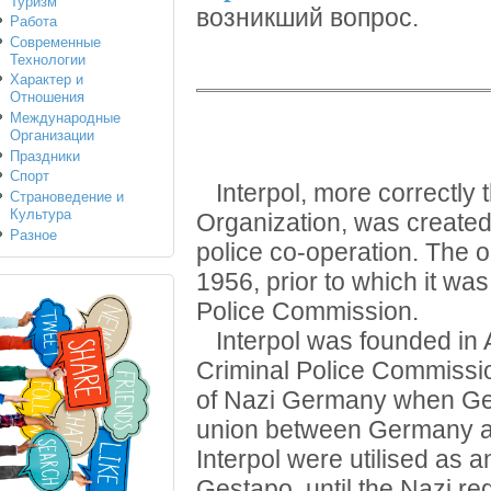
Туризм
возникший вопрос.
Работа
Современные
Технологии
Характер и
Отношения
Международные
Организации
Праздники
Спорт
Interpol, more correctly t
Страноведение и
Культура
Organization, was created 
Разное
police co-operation. The 
1956, prior to which it wa
Police Commission.
Interpol was founded in Au
Criminal Police Commissi
of Nazi Germany when Ger
union between Germany and 
Interpol were utilised as a
Gestapo, until the Nazi regi