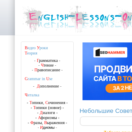
В
идео
У
роки
Т
еория
-
Г
рамматика
-
-
Ч
тение
-
-
П
равописание
-
G
rammar in
U
se
-
Д
ополнение
-
Ч
италка
-
Т
опики,
С
очинения
-
-
Т
опики (новое)
-
Небольшие Сове
-
Д
иалоги
-
-
А
форизмы
-
-
Ф
разы,
В
ыражения
-
-
И
диомы
-