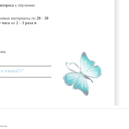
нтереса
к обучению.
новые материалы по
20 - 30
3 часа
но
2 - 3 раза в
ыка.
о языка!!!"
языка.