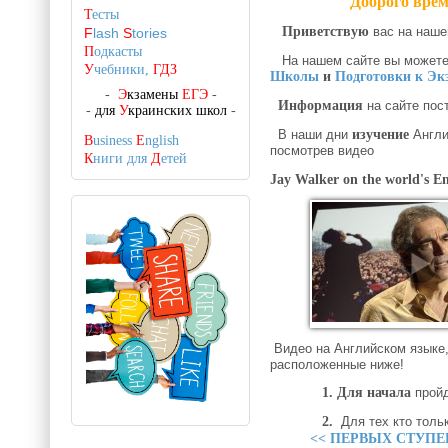
Доброго врем
Т
есты
Приветствую
вас на наше
F
lash
S
tories
П
одкасты
На нашем сайте вы может
У
чебники,
ГДЗ
Школы
и
Подготовки к Эк
-
Э
кзамены
ЕГЭ
-
Информация
на сайте пос
-
для
У
краинских школ
-
В наши дни
изучение
Англи
B
usiness
E
nglish
посмотрев видео
К
ниги для
Д
етей
Jay Walker on the world's E
Видео на Английском языке,
расположенные ниже!
1. Для начала
пройд
2.
Для тех кто толь
<< ПЕРВЫХ СТУПЕ