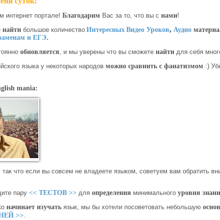
ени суток!
м интернет портале!
Благодарим
Вас за то, что вы с
нами
!
,
е
найти
большое количество
Интересных
Видео Уроков
Аудио
материа
заменам и ЕГЭ
.
тоянно
обновляется
, и мы уверены что вы сможете
найти
для себя мно
йского языка у некоторых народов
можно сравнить с фанатизмом
:) Уб
nglish mania:
 так что если вы совсем не владеете языком, советуем вам обратить в
ите пару
<< ТЕСТОВ >>
для
определения
минимального
уровня знан
ко
начинает изучать
язык, мы бы хотели посоветовать небольшую
осно
НЕЙ >>
.