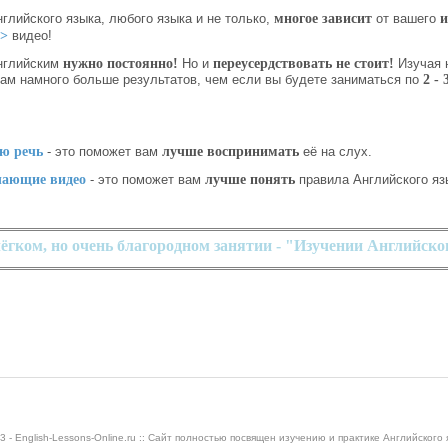
лийского языка, любого языка и не только,
многое зависит
от вашего
и
>>
видео!
нглийским
нужно постоянно!
Но и
переусердствовать не стоит!
Изучая 
ам намного больше результатов, чем если вы будете заниматься по
2 - 
ю речь
- это поможет вам
лучше воспринимать
её на слух.
чающие видео
- это поможет вам
лучше понять
правила Английского яз
ёгком, но очень благородном за
нятии - "Изучении Английског
3 - English-Lessons-Online.ru :: Сайт полностью посвящен изучению и практике Английского 