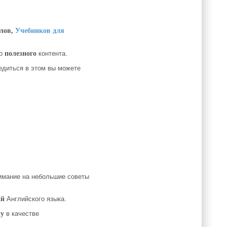
лов,
Учебников для
го
полезного
контента.
едиться в этом вы можете
нимание на небольшие советы
ий
Английского языка.
ву
в качестве