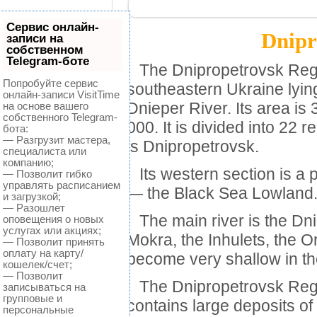
Сервис онлайн-
Dnipr
записи на
собственном
Telegram-боте
The Dnipropetrovsk Region
Попробуйте сервис
southeastern Ukraine lying
онлайн-записи VisitTime
на основе вашего
Dnieper River.
Its area is
собственного Telegram-
000.
It is divided into 22 
бота:
— Разгрузит мастера,
is Dnipropetrovsk.
специалиста или
компанию;
Its western section is a p
— Позволит гибко
управлять расписанием
— the Black Sea Lowland
и загрузкой;
— Разошлет
The main river is the Dnie
оповещения о новых
услугах или акциях;
Mokra, the Inhulets, the 
— Позволит принять
оплату на карту/
become very shallow in t
кошелек/счет;
— Позволит
The Dnipropetrovsk Regio
записываться на
групповые и
contains large deposits of
персональные