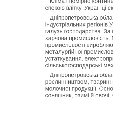
Клімат помірно контине
спекою влітку.
Українці 
Дніпропетровська облас
індустріальних регіонів 
галузь господарства.
За 
харчова промисловість.
промисловості виробляют
металургійної промисло
устаткування, електропр
сільськогосподарські ме
Дніпропетровська облас
рослинництвом, тваринн
молочної продукції.
Основ
соняшник, озимі й овочі.