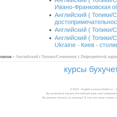
Английский ( Топики/Со
Ивано-Франковская о
Английский ( Топики/Соч
достопримечательнос
Английский ( Топики/С
Английский ( Топики/Со
Ukraine - Киев - стол
лавная
»
Английский ( Топики/Сочинения ): Dnipropetrovsk regio
 здесь
курсы бухуче
© 2023 - English-Lessons-Online.ru 
Вы начинаете изучать Английский язык, или совершен
Вы решили поехать за границу? В том или ином случае, 