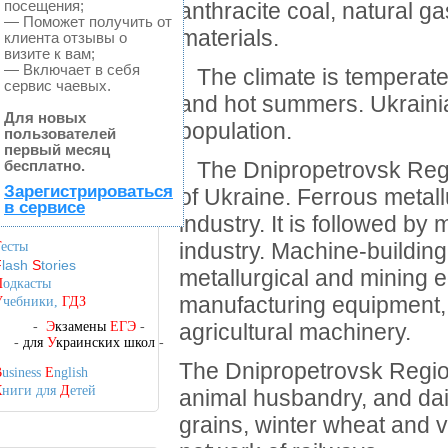
посещения;
anthracite coal, natural ga
— Поможет получить от
materials.
клиента отзывы о
визите к вам;
— Включает в себя
The climate is temperate-c
сервис чаевых.
and hot summers.
Ukraini
Для новых
population.
пользователей
первый месяц
бесплатно.
The Dnipropetrovsk Region
Зарегистрироваться
of Ukraine.
Ferrous metall
в сервисе
industry.
It is followed by 
industry.
Machine-building
Т
есты
F
lash
S
tories
metallurgical and mining 
П
одкасты
manufacturing equipment, 
У
чебники,
ГДЗ
-
Э
кзамены
ЕГЭ
-
agricultural machinery.
-
для
У
краинских школ
-
The Dnipropetrovsk Region 
B
usiness
E
nglish
К
ниги для
Д
етей
animal husbandry, and dai
grains, winter wheat and 