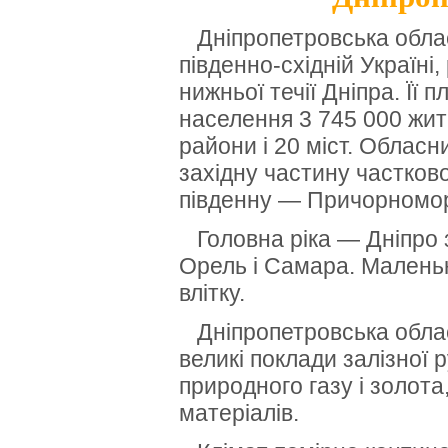
Дніпропетровська облас
південно-східній Україні
нижньої течії Дніпра.
Її 
населення 3 745 000 жит
райони і 20 міст.
Обласни
західну частину частков
південну — Причорномо
Головна ріка — Дніпро 
Орель і Самара.
Маленьк
влітку.
Дніпропетровська облас
великі поклади залізної 
природного газу і золота,
матеріалів.