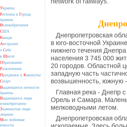
network of railways.
У
краина
Р
егионы и
Г
орода
краины
Днепро
В
еликобритания
С
ША
Днепропетровская обла
К
анада
в юго-восточной Украине
А
встралия
нижнего течения Днепра
о
С
ебе
в
Ш
коле
населения 3 745 000 жи
О
бразование
20 городов.
Областной ц
Р
азвлечения
западную часть частичн
П
раздники и
К
аникулы
возвышенность, южную 
С
порт
В
ыдающиеся личности
Главная река - Днепр с
У
краины
В
ыдающиеся люди
Орель и Самара.
Малень
В
еликобритании
мелководными летом.
З
наменитые люди
А
мерики
Днепропетровская обла
М
ои любимые
ископаемые.
Здесь боль
ичности