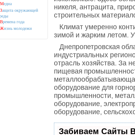
М
едиа
никеля, антрацита, приро
З
ащита окружающей
строительных материал
реды
В
ремена года
Климат умеренно конти
Ж
изнь молодежи
зимой и жарким летом.
У
Днепропетровская облас
индустриальных регион
отрасль хозяйства.
За н
пищевая промышленнос
металлообрабатывающа
оборудование для горно
промышленности, метал
оборудование, электроп
оборудование, сельскох
Забиваем Сайты 