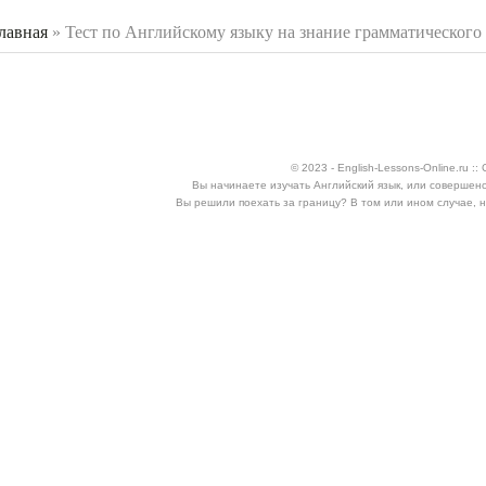
лавная
»
Тест по Английскому языку на знание грамматического
 здесь
© 2023 - English-Lessons-Online.ru 
Вы начинаете изучать Английский язык, или совершен
Вы решили поехать за границу? В том или ином случае, 