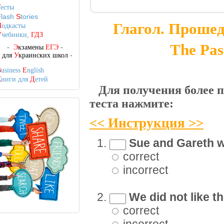
Т
есты
F
lash
S
tories
Глагол. Проше
П
одкасты
У
чебники,
ГДЗ
The Pas
-
Э
кзамены
ЕГЭ
-
-
для
У
краинских школ
-
B
usiness
E
nglish
К
ниги для
Д
етей
Для получения более п
теста нажмите:
<< Инструкция >>
Sue and Gareth we
correct
incorrect
We did not like the
correct