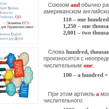
and
Т
есты
Союзом
обычно ра
F
lash
S
tories
американском английск
П
одкасты
У
чебники,
ГДЗ
110 – one hundred
-
Э
кзамены
ЕГЭ
-
1,250 – one thousa
-
для
У
краинских школ
-
2,001 – two thous
B
usiness
E
nglish
К
ниги для
Д
етей
hundred, thousand
Слова
произносятся с неопре
one
числительным
:
100 – a hundred =
a
При этом артикль
мож
числительного: