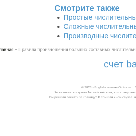
Смотрите также
Простые числительны
Сложные числительны
Производные числите
лавная
»
Правила произношения больших составных числительн
 здесь
счет ba
© 2023 - English-Lessons-Online.ru 
Вы начинаете изучать Английский язык, или совершен
Вы решили поехать за границу? В том или ином случае, 