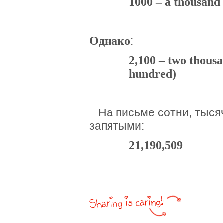
1000 – a thousand
Однако
:
2,100 – two thous
hundred)
На письме сотни, тыся
запятыми:
21,190,509