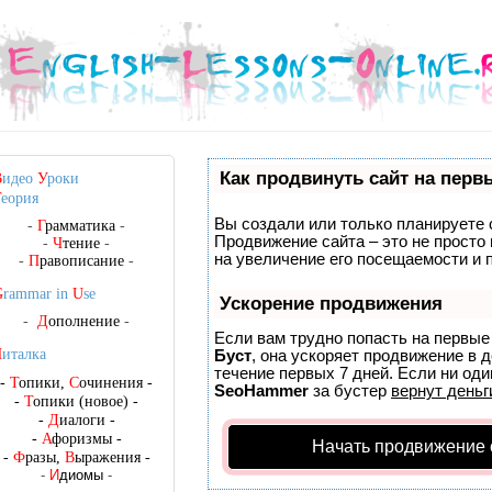
Как продвинуть сайт на перв
В
идео
У
роки
Т
еория
Вы создали или только планируете с
-
Г
рамматика
-
Продвижение сайта – это не просто
-
Ч
тение
-
на увеличение его посещаемости и 
-
П
равописание
-
G
rammar in
U
se
Ускорение продвижения
-
Д
ополнение
-
Если вам трудно попасть на первые
Ч
италка
Буст
, она ускоряет продвижение в 
течение первых 7 дней. Если ни один
-
Т
опики,
С
очинения
-
SeoHammer
за бустер
вернут деньг
-
Т
опики (новое)
-
-
Д
иалоги
-
-
А
форизмы
-
Начать продвижение 
-
Ф
разы,
В
ыражения
-
-
И
диомы
-