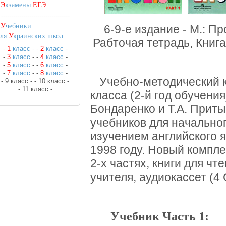
•
Э
кзамены
ЕГЭ
----------------------------------
•
У
чебники
6-9-е издание - М.: П
для
У
краинских школ
Рабточая тетрадь, Книга
-
1
класс
-
-
2
класс
-
-
3
класс
-
-
4
класс
-
-
5
класс
-
-
6
класс
-
-
7
класс
-
-
8
класс
-
Учебно-методический ко
- 9 класс -
- 10 класс -
- 11 класс -
класса (2-й год обучения
Бондаренко и Т.А. Прит
учебников для начально
изучением английского я
1998 году. Новый комплек
2-х частях, книги для чт
учителя, аудиокассет (4 
Учебник Часть 1: