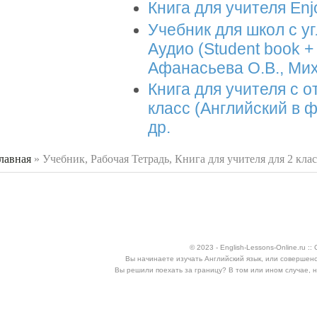
Книга для учителя Enj
Учебник для школ с у
Аудио (Student book +
Афанасьева О.В., Мих
Книга для учителя с от
класс (Английский в ф
др.
лавная
»
Учебник, Рабочая Тетрадь, Книга для учителя для 2 кла
 здесь
© 2023 - English-Lessons-Online.ru 
Вы начинаете изучать Английский язык, или совершен
Вы решили поехать за границу? В том или ином случае, 