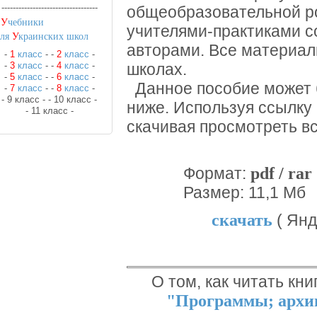
----------------------------------
общеобразовательной р
•
У
чебники
учителями-практиками с
для
У
краинских школ
авторами. Все материал
-
1
класс
-
-
2
класс
-
-
3
класс
-
-
4
класс
-
школах.
-
5
класс
-
-
6
класс
-
Данное пособие может 
-
7
класс
-
-
8
класс
-
- 9 класс -
- 10 класс -
ниже. Используя ссылку
- 11 класс -
скачивая просмотреть в
pdf / rar
Формат:
Размер: 11,1 Мб
скачать
( Янд
О том, как читать кни
"Программы; архив