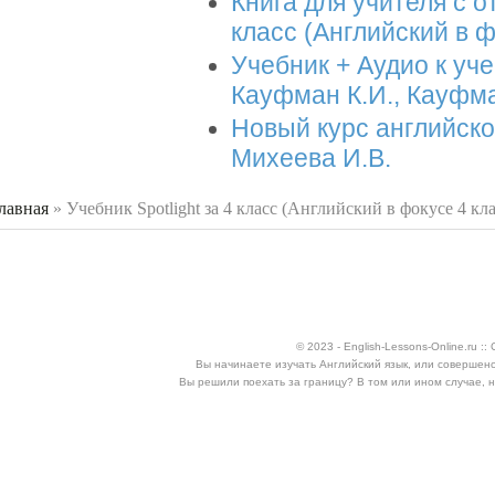
Книга для учителя с от
класс (Английский в ф
Учебник + Аудио к уче
Кауфман К.И., Кауфм
Новый курс английско
Михеева И.В.
лавная
»
Учебник Spotlight за 4 класс (Английский в фокусе 4 кл
 здесь
© 2023 - English-Lessons-Online.ru 
Вы начинаете изучать Английский язык, или совершен
Вы решили поехать за границу? В том или ином случае, 