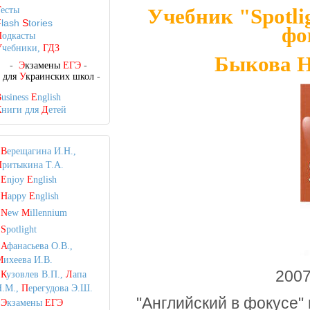
Учебник "
Spotl
Т
есты
F
lash
S
tories
фо
П
одкасты
У
чебники,
ГДЗ
Быкова Н.
-
Э
кзамены
ЕГЭ
-
-
для
У
краинских школ
-
B
usiness
E
nglish
К
ниги для
Д
етей
•
В
ерещагина И.Н.,
П
ритыкина Т.А.
•
E
njoy
E
nglish
•
H
appy
E
nglish
•
N
ew
M
illennium
•
S
potlight
•
А
фанасьева О.В.,
М
ихеева И.В.
2007
•
К
узовлев В.П.,
Л
апа
Н.М.,
П
ерегудова Э.Ш.
"Английский в фокусе" 
•
Э
кзамены
ЕГЭ