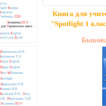
Т
есты
F
lash
S
tories
Книга для учит
П
одкасты
У
чебники,
ГДЗ
"Spotlight 1 кла
-
Э
кзамены
ЕГЭ
-
-
для
У
краинских школ
-
B
usiness
E
nglish
К
ниги для
Д
етей
Быкова 
•
В
ерещагина И.Н.,
П
ритыкина Т.А.
•
E
njoy
E
nglish
•
H
appy
E
nglish
•
N
ew
M
illennium
•
S
potlight
•
А
фанасьева О.В.,
М
ихеева И.В.
•
К
узовлев В.П.,
Л
апа
Н.М.,
П
ерегудова Э.Ш.
•
Э
кзамены
ЕГЭ