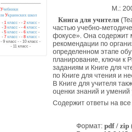
----------------------------------
М.: 20
•
У
чебники
для
У
краинских школ
Книга для учителя
(Te
-
1
класс
-
-
2
класс
-
частью учебно-методиче
-
3
класс
-
-
4
класс
-
-
5
класс
-
-
6
класс
-
фокусе». Она содержит 
-
7
класс
-
-
8
класс
-
- 9 класс -
- 10 класс -
рекомендации по органи
- 11 класс -
определенном этапе обу
планирование, ключи к 
заданиям и Книге для чт
по Книге для чтения и н
В Книге для учителя та
оценки знаний и умений
Содержит ответы на все
pdf / zip
Формат: