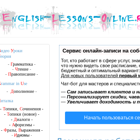
Сервис онлайн-записи на соб
В
идео
У
роки
Т
еория
Тот, кто работает в сфере услуг, зн
-
Г
рамматика
-
что нужно видеть свое расписание,
-
Ч
тение
-
бюджетный и оптимальный вариант
-
П
равописание
-
Для новых пользователей
первый 
Чат-бот для мастеров и специалист
G
rammar in
U
se
-
Д
ополнение
-
—
Сам записывает клиентов и н
—
Персонализирует скидки, чаев
Ч
италка
—
Увеличивает доходимость и 
-
Т
опики,
С
очинения
-
-
Т
опики (новое)
-
Начать пользоваться с
-
Д
иалоги
-
-
А
форизмы
-
-
Ф
разы,
В
ыражения
-
-
И
диомы
-