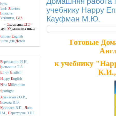
Домашняя работа п
Т
есты
учебнику Happy Eng
F
lash
S
tories
П
одкасты
Кауфман М.Ю.
У
чебники,
ГДЗ
-
Э
кзамены
ЕГЭ
-
-
для
У
краинских школ
-
B
usiness
E
nglish
Готовые Дом
К
ниги для
Д
етей
Англ
к учебнику "Happ
•
В
ерещагина И.Н.,
П
ритыкина Т.А.
К.И.
•
E
njoy
E
nglish
•
H
appy
E
nglish
•
N
ew
M
illennium
•
S
potlight
•
А
фанасьева О.В.,
М
ихеева И.В.
•
К
узовлев В.П.,
Л
апа
Н.М.,
П
ерегудова Э.Ш.