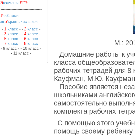
•
Э
кзамены
ЕГЭ
----------------------------------
•
У
чебники
для
У
краинских школ
-
1
класс
-
-
2
класс
-
-
3
класс
-
-
4
класс
-
-
5
класс
-
-
6
класс
-
М.: 20
-
7
класс
-
-
8
класс
-
- 9 класс -
- 10 класс -
Домашние работы к учеб
- 11 класс -
класса общеобразовател
рабочих тетрадей для 8
Кауфман, М.Ю. Кауфман
Пособие является нез
школьниками английског
самостоятельно выполня
комплекта рабочих тетр
С помощью этого учебно
помощь своему ребенку