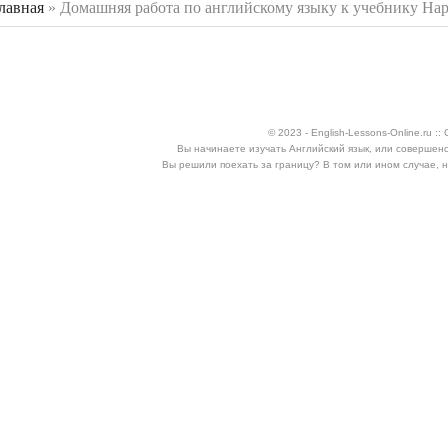
лавная
»
Домашняя работа по английскому языку к учебнику Hap
 здесь
© 2023 - English-Lessons-Online.ru 
Вы начинаете изучать Английский язык, или совершен
Вы решили поехать за границу? В том или ином случае, 