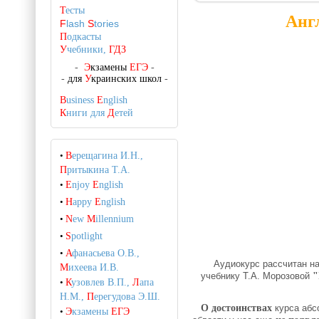
Т
есты
Анг
F
lash
S
tories
П
одкасты
У
чебники,
ГДЗ
-
Э
кзамены
ЕГЭ
-
-
для
У
краинских школ
-
B
usiness
E
nglish
К
ниги для
Д
етей
•
В
ерещагина И.Н.,
П
ритыкина Т.А.
•
E
njoy
E
nglish
•
H
appy
E
nglish
•
N
ew
M
illennium
•
S
potlight
•
А
фанасьева О.В.,
Аудиокурс рассчитан на
М
ихеева И.В.
учебнику Т.А. Морозовой
"
•
К
узовлев В.П.,
Л
апа
Н.М.,
П
ерегудова Э.Ш.
О достоинствах
курса абс
•
Э
кзамены
ЕГЭ