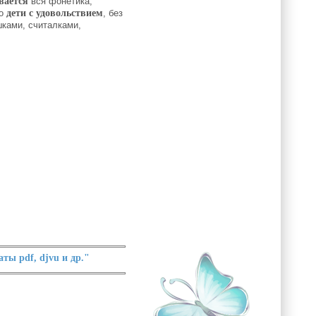
вается
вся фонетика,
о
дети с удовольствием
, без
шками, считалками,
ы pdf, djvu и др."