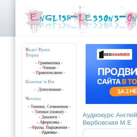
В
идео
У
роки
Т
еория
-
Г
рамматика
-
-
Ч
тение
-
-
П
равописание
-
G
rammar in
U
se
-
Д
ополнение
-
Ч
италка
-
Т
опики,
С
очинения
-
-
Т
опики (новое)
-
Аудиокурс Англий
-
Д
иалоги
-
Вербовская М.Е
-
А
форизмы
-
-
Ф
разы,
В
ыражения
-
-
И
диомы
-