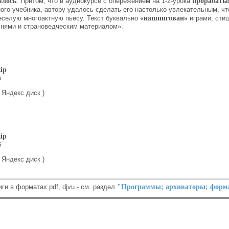
ялось
. Притом, что в аудиокурсе с опережением на 1-2-урока
прорабаты
ого учебника, автору удалось сделать его настолько увлекательным, чт
еселую многоактную пьесу. Текст буквально
«нашпигован»
играми, сти
снями и страноведческим материалом».
zip
б
 Яндекс диск )
zip
б
 Яндекс диск )
иги в форматах pdf, djvu - см. раздел
"Программы; архиваторы; формат