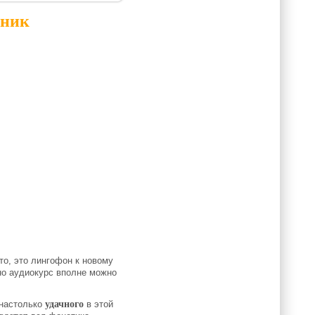
бник
то, это лингофон к новому
 но аудиокурс вполне можно
настолько
удачного
в этой