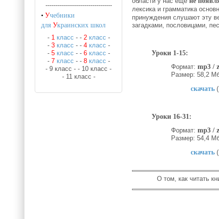
области у нас еще
не
появл
----------------------------------
лексика и грамматика основн
•
У
чебники
принуждения слушают эту в
для
У
краинских школ
загадками, пословицами, пе
-
1
класс
-
-
2
класс
-
-
3
класс
-
-
4
класс
-
-
5
класс
-
-
6
класс
-
Уроки 1-15:
-
7
класс
-
-
8
класс
-
Формат:
mp3 / 
- 9 класс -
- 10 класс -
Размер: 58,2 М
- 11 класс -
скачать
(
Уроки 16-31:
Формат:
mp3 / 
Размер: 54,4 М
скачать
(
О том, как читать кн