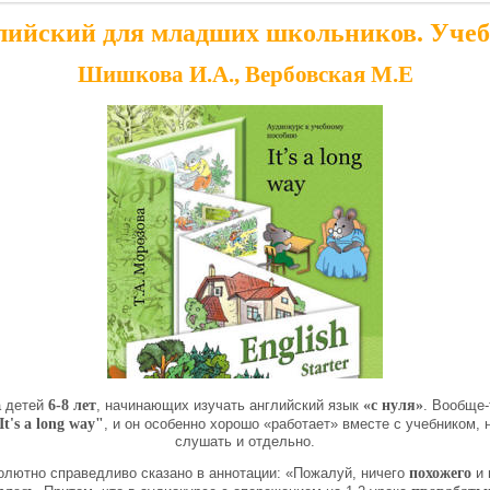
лийский для младших школьников. Уче
Шишкова И.А., Вербовская М.Е
 детей
6-8 лет
, начинающих изучать английский язык
«с нуля»
. Вообще-
It's a
long way"
, и он особенно хорошо «работает» вместе с учебником,
слушать и отдельно.
олютно справедливо сказано в аннотации: «Пожалуй, ничего
похожего
и 