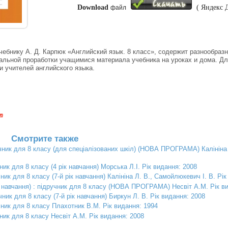
Download
( Яндекс 
файл
ебнику А. Д. Карпюк «Английский язык. 8 класс», содержит разнообразн
альной проработки учащимися материала учебника на уроках и дома. Д
 учителей английского языка.
Смотрите также
учник для 8 класу (для спеціалізованих шкіл) (НОВА ПРОГРАМА) Калініна
ник для 8 класу (4 рік навчання) Морська Л.І. Рік видання: 2008
чник для 8 класу (7-й рік навчання) Калініна Л. В., Самойлюкевич І. В. Рі
ік навчання) : підручник для 8 класу (НОВА ПРОГРАМА) Несвіт А.М. Рік в
чник для 8 класу (7-й рік навчання) Биркун Л. В. Рік видання: 2008
чник для 8 класу Плахотник В.М. Рік видання: 1994
ник для 8 класу Несвіт А.М. Рік видання: 2008