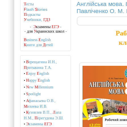
Англійська мова. 
Т
есты
F
lash
S
tories
Павліченко О. М. 
П
одкасты
У
чебники,
ГДЗ
-
Э
кзамены
ЕГЭ
-
-
для
У
краинских школ
-
Раб
B
usiness
E
nglish
кл
К
ниги для
Д
етей
•
В
ерещагина И.Н.,
П
ритыкина Т.А.
•
E
njoy
E
nglish
•
H
appy
E
nglish
•
N
ew
M
illennium
•
S
potlight
•
А
фанасьева О.В.,
М
ихеева И.В.
•
К
узовлев В.П.,
Л
апа
Н.М.,
П
ерегудова Э.Ш.
•
Э
кзамены
ЕГЭ