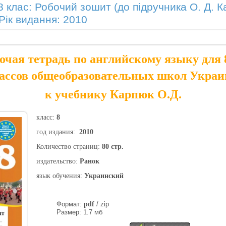
8 клас: Робочий зошит (до підручника О. Д. К
Рік видання: 2010
очая тетрадь по английскому языку для 8
ассов общеобразовательных школ Укра
к учебнику Карпюк О.Д.
класс:
8
год издания:
2010
Количество страниц:
80 стр.
издательство:
Ранок
язык обучения:
Украинский
Формат:
pdf
/ zip
Размер: 1.7 мб