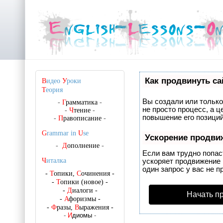
Как продвинуть са
В
идео
У
роки
Т
еория
Вы создали или только 
-
Г
рамматика
-
не просто процесс, а 
-
Ч
тение
-
повышение его позиций
-
П
равописание
-
G
rammar in
U
se
Ускорение продви
-
Д
ополнение
-
Если вам трудно попас
Ч
италка
ускоряет продвижение 
один запрос у вас не п
-
Т
опики,
С
очинения
-
-
Т
опики (новое)
-
-
Д
иалоги
-
Начать п
-
А
форизмы
-
-
Ф
разы,
В
ыражения
-
-
И
диомы
-