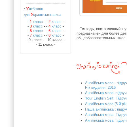
----------------------------------
•
У
чебники
для
У
краинских школ
-
1
класс
-
-
2
класс
-
-
3
класс
-
-
4
класс
-
Тетрадь, составленный к уч
-
5
класс
-
-
6
класс
-
предназначен для более дет
-
7
класс
-
-
8
класс
-
общеобразовательных школ и
- 9 класс -
- 10 класс -
- 11 класс -
Англійська мова : підр
Рік видання: 2016
Англійська мова: підруч
Your English Self: Підру
Англійська мова (8-й р
Наша англійська : підру
Англійська мова. Підру
Англійська мова: підруч