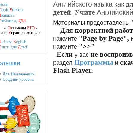
д
Английского языка как
Т
есты
F
lash
S
tories
детей
Учите
.
Английски
П
одкасты
У
чебники,
ГДЗ
Материалы предоставлены
-
Э
кзамены
ЕГЭ
-
Для корректной рабо
-
для
У
краинских школ
-
"Page by Page"
,
нажмите
B
usiness
E
nglish
">>"
нажмите
К
ниги для
Д
етей
Если
не воспроиз
у вас
Программы
ска
раздел
и
ФЛЕШКИ
Flash Player.
Для Начинающих
Средний уровень