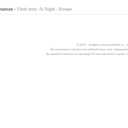
лавная
»
Flash story: At Night - Ночью
 здесь
© 2023 - English-Lessons-Online.ru 
Вы начинаете изучать Английский язык, или совершен
Вы решили поехать за границу? В том или ином случае, 