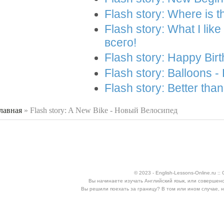
Flash story: Where is t
Flash story: What I li
всего!
Flash story: Happy Bi
Flash story: Balloons 
Flash story: Better th
лавная
»
Flash story: A New Bike - Новый Велосипед
 здесь
© 2023 - English-Lessons-Online.ru 
Вы начинаете изучать Английский язык, или совершен
Вы решили поехать за границу? В том или ином случае, 