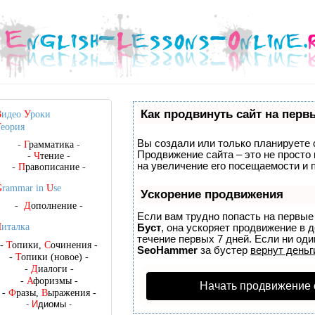
Как продвинуть сайт на перв
В
идео
У
роки
Т
еория
Вы создали или только планируете с
-
Г
рамматика
-
Продвижение сайта – это не просто
-
Ч
тение
-
на увеличение его посещаемости и 
-
П
равописание
-
G
rammar in
U
se
Ускорение продвижения
-
Д
ополнение
-
Если вам трудно попасть на первые
Ч
италка
Буст
, она ускоряет продвижение в 
течение первых 7 дней. Если ни один
-
Т
опики,
С
очинения
-
SeoHammer
за бустер
вернут деньг
-
Т
опики (новое)
-
-
Д
иалоги
-
-
А
форизмы
-
Начать продвижение 
-
Ф
разы,
В
ыражения
-
-
И
диомы
-