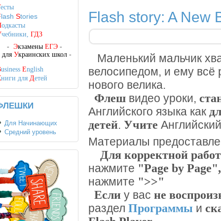
Т
есты
Flash story: A New
F
lash
S
tories
П
одкасты
У
чебники,
ГДЗ
-
Э
кзамены
ЕГЭ
-
-
для
У
краинских школ
-
Маленький мальчик хва
B
usiness
E
nglish
велосипедом, и ему всё 
К
ниги для
Д
етей
нового велика.
Флеш
ста
видео уроки,
ФЛЕШКИ
д
Английского языка как
детей
Учите
.
Английски
Для Начинающих
Средний уровень
Материалы предоставл
Для корректной рабо
"Page by Page"
,
нажмите
">>"
нажмите
Если
не воспроиз
у вас
Программы
ск
раздел
и