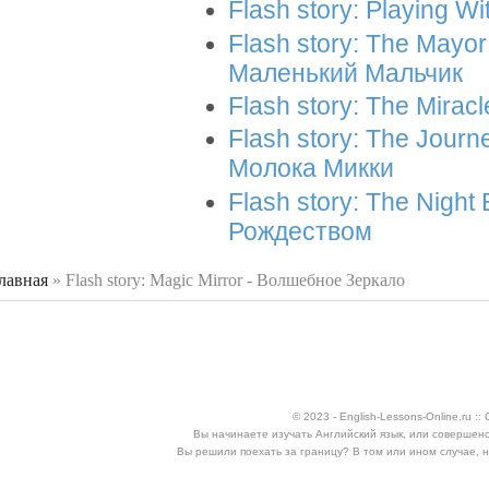
Flash story: Playing W
Flash story: The Mayor
Маленький Мальчик
Flash story: The Mirac
Flash story: The Journ
Молока Микки
Flash story: The Night
Рождеством
лавная
»
Flash story: Magic Mirror - Волшебное Зеркало
 здесь
© 2023 - English-Lessons-Online.ru 
Вы начинаете изучать Английский язык, или совершен
Вы решили поехать за границу? В том или ином случае, 