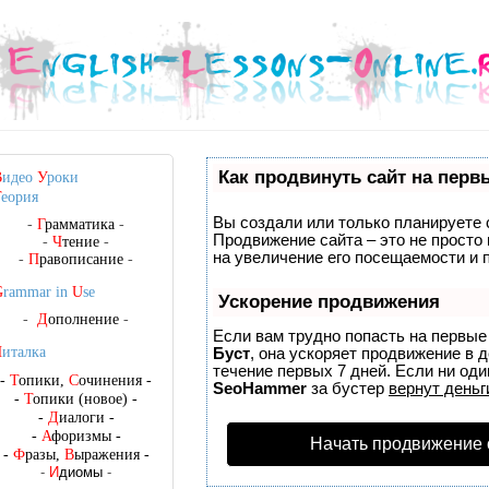
Как продвинуть сайт на перв
В
идео
У
роки
Т
еория
Вы создали или только планируете с
-
Г
рамматика
-
Продвижение сайта – это не просто
-
Ч
тение
-
на увеличение его посещаемости и 
-
П
равописание
-
G
rammar in
U
se
Ускорение продвижения
-
Д
ополнение
-
Если вам трудно попасть на первые
Ч
италка
Буст
, она ускоряет продвижение в 
течение первых 7 дней. Если ни один
-
Т
опики,
С
очинения
-
SeoHammer
за бустер
вернут деньг
-
Т
опики (новое)
-
-
Д
иалоги
-
-
А
форизмы
-
Начать продвижение 
-
Ф
разы,
В
ыражения
-
-
И
диомы
-