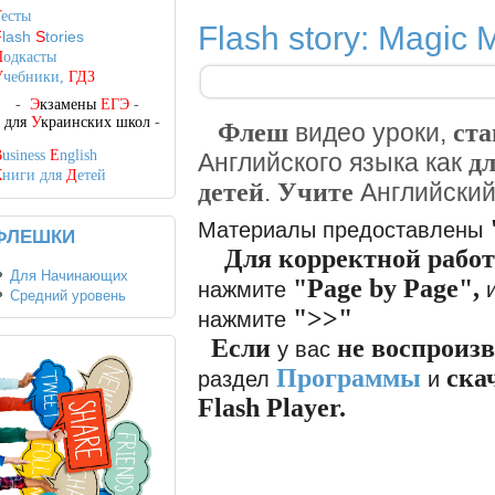
Т
есты
Flash story: Magic
F
lash
S
tories
П
одкасты
У
чебники,
ГДЗ
-
Э
кзамены
ЕГЭ
-
-
для
У
краинских школ
-
Флеш
ста
видео уроки,
B
usiness
E
nglish
д
Английского языка как
К
ниги для
Д
етей
детей
Учите
.
Английски
Материалы предоставлены
ФЛЕШКИ
Для корректной рабо
Для Начинающих
"Page by Page"
,
нажмите
Средний уровень
">>"
нажмите
Если
не воспроиз
у вас
Программы
ска
раздел
и
Flash Player.