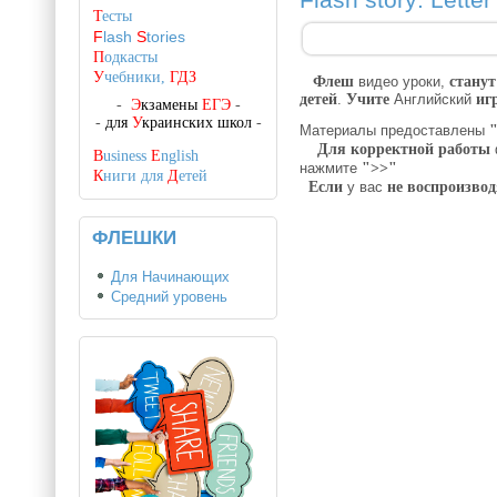
Flash story: Letter
Т
есты
F
lash
S
tories
П
одкасты
У
чебники,
ГДЗ
Флеш
видео уроки,
станут
детей
.
Учите
Английский
иг
-
Э
кзамены
ЕГЭ
-
-
для
У
краинских школ
-
Материалы предоставлены
"
Для корректной работы
B
usiness
E
nglish
нажмите
">>"
К
ниги для
Д
етей
Если
у вас
не воспроизвод
ФЛЕШКИ
Для Начинающих
Средний уровень