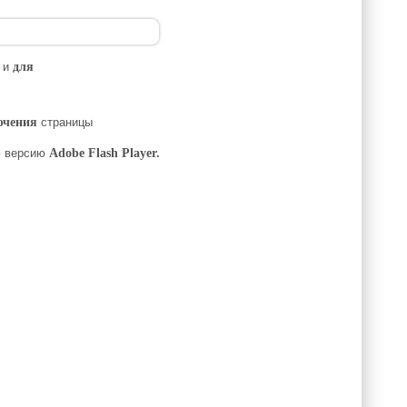
к и
для
ючения
страницы
 версию
Adobe Flash Player.