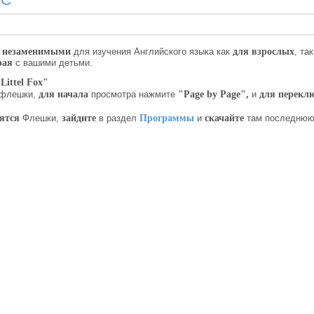
 С
 незаменимыми
для изучения Английского языка как
для взрослых
, та
рая
с вашими детьми.
Littel Fox"
флешки,
для начала
просмотра нажмите
"Page by Page"
,
и
для перекл
ятся
Флешки,
зайдите
в раздел
Программы
и
скачайте
там последнюю