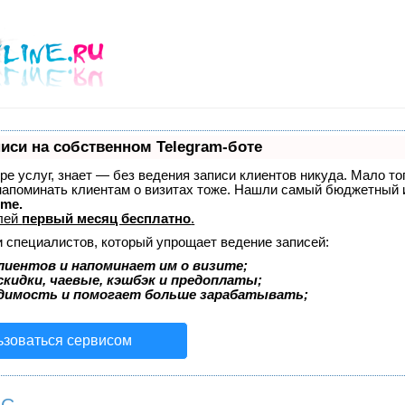
иси на собственном Telegram-боте
ере услуг, знает — без ведения записи клиентов никуда. Мало то
 напоминать клиентам о визитах тоже. Нашли самый бюджетный
ime.
лей
первый месяц бесплатно
.
и специалистов, который упрощает ведение записей:
лиентов и напоминает им о визите;
кидки, чаевые, кэшбэк и предоплаты;
димость и помогает больше зарабатывать;
ьзоваться сервисом