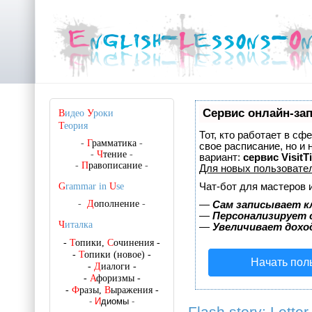
Сервис онлайн-зап
В
идео
У
роки
Т
еория
Тот, кто работает в сф
-
Г
рамматика
-
свое расписание, но и
-
Ч
тение
-
вариант:
сервис VisitT
-
П
равописание
-
Для новых пользовате
Чат-бот для мастеров 
G
rammar in
U
se
-
Д
ополнение
-
—
Сам записывает к
—
Персонализирует с
Ч
италка
—
Увеличивает дохо
-
Т
опики,
С
очинения
-
-
Т
опики (новое)
-
Начать пол
-
Д
иалоги
-
-
А
форизмы
-
-
Ф
разы,
В
ыражения
-
-
И
диомы
-