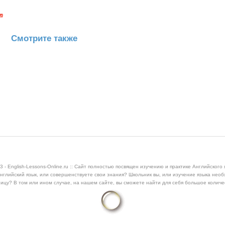
Смотрите также
3 - English-Lessons-Online.ru :: Сайт полностью посвящен изучению и практике Английского 
нглийский язык, или совершенствуете свои знания? Школьник вы, или изучение языка нео
ицу? В том или ином случае, на нашем сайте, вы сможете найти для себя большое колич