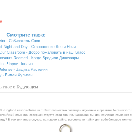
Смотрите также
ector - Собиратель Снов
 of Night and Day - Становление Дня и Ночи
o Our Classroom - Добро пожаловать в наш Класс
Dinosaurs Roamed - Когда Бродили Динозавры
plin - Чарли Чаплин
' Defense - Защита Растений
lly - Билли Хулиган
бопытное о Будующем
3 - English-Lessons-Online.ru :: Сайт полностью посвящен изучению и практике Английского 
нглийский язык, или совершенствуете свои знания? Школьник вы, или изучение языка нео
ицу? В том или ином случае, на нашем сайте, вы сможете найти для себя большое колич