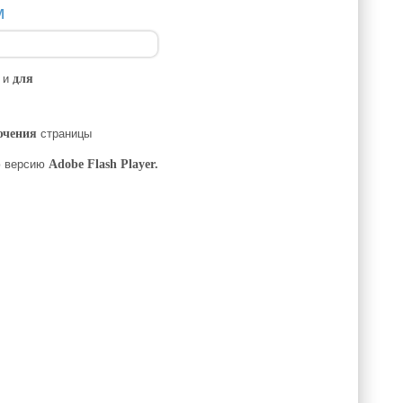
м
к и
для
ючения
страницы
 версию
Adobe Flash Player.