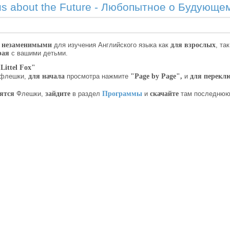
ous about the Future - Любопытное о Будующе
 незаменимыми
для изучения Английского языка как
для взрослых
, та
рая
с вашими детьми.
Littel Fox"
флешки,
для начала
просмотра нажмите
"Page by Page"
,
и
для перекл
ятся
Флешки,
зайдите
в раздел
Программы
и
скачайте
там последнюю