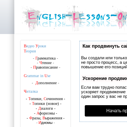
Как продвинуть са
В
идео
У
роки
Т
еория
Вы создали или только 
-
Г
рамматика
-
не просто процесс, а 
-
Ч
тение
-
повышение его позиций
-
П
равописание
-
G
rammar in
U
se
Ускорение продви
-
Д
ополнение
-
Если вам трудно попас
Ч
италка
ускоряет продвижение 
один запрос у вас не п
-
Т
опики,
С
очинения
-
-
Т
опики (новое)
-
-
Д
иалоги
-
Начать п
-
А
форизмы
-
-
Ф
разы,
В
ыражения
-
-
И
диомы
-