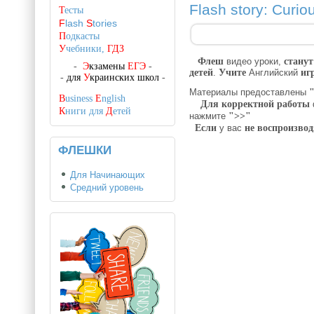
Flash story: Curi
Т
есты
F
lash
S
tories
П
одкасты
У
чебники,
ГДЗ
Флеш
видео уроки,
станут
-
Э
кзамены
ЕГЭ
-
детей
.
Учите
Английский
иг
-
для
У
краинских школ
-
Материалы предоставлены
"
B
usiness
E
nglish
Для корректной работы
К
ниги для
Д
етей
нажмите
">>"
Если
у вас
не воспроизвод
ФЛЕШКИ
Для Начинающих
Средний уровень