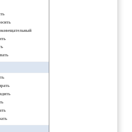
ть
осить
ковещательный
ить
ть
пать
ть
рать
одить
ть
ать
зать