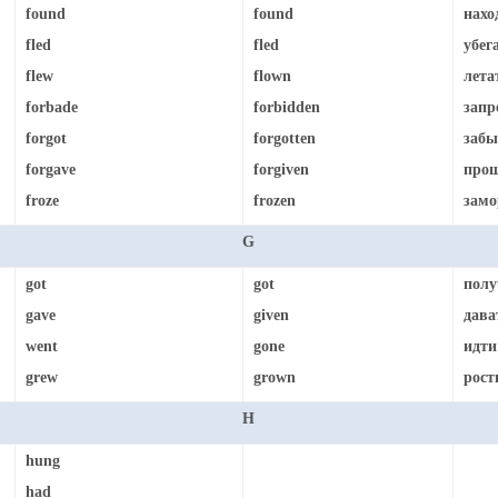
found
found
нахо
fled
fled
убег
flew
flown
лета
forbade
forbidden
запр
forgot
forgotten
забы
forgave
forgiven
прощ
froze
frozen
замо
G
got
got
полу
gave
given
дава
went
gone
идти
grew
grown
рост
H
hung
had