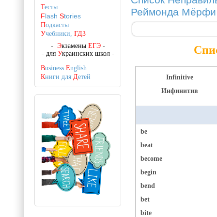
Список Неправиль
Т
есты
Реймонда Мёрфи "
F
lash
S
tories
П
одкасты
У
чебники,
ГДЗ
-
Э
кзамены
ЕГЭ
-
Спис
-
для
У
краинских школ
-
B
usiness
E
nglish
К
ниги для
Д
етей
Infinitive
Инфинитив
be
beat
become
begin
bend
bet
bite