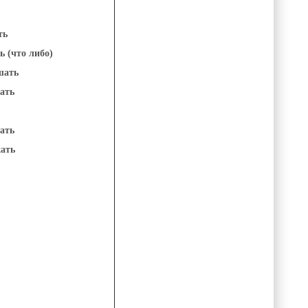
ть
 (что либо)
ать
ать
ать
ать