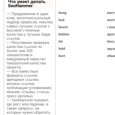
Что умеет делать
SeoHammer
hung
висе
— Продвижение в один
клик, интеллектуальный
had
иметь
подбор запросов, покупка
самых лучших ссылок с
heard
слыш
высокой степенью
качества у лучших бирж
hidden
прят
ссылок.
hit
бить
— Регулярная проверка
качества ссылок по
held
держ
более чем 100
показателям и
hurt
обиж
ежедневный пересчет
показателей качества
проекта.
— Все известные
форматы ссылок:
арендные ссылки,
вечные ссылки,
публикации (упоминания,
мнения, отзывы, статьи,
пресс-релизы).
— SeoHammer покажет,
где рост или падение, а
также запросы, на
которые нужно обратить