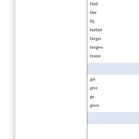
find
flee
fly
forbid
forget
forgive
freeze
get
give
go
grow