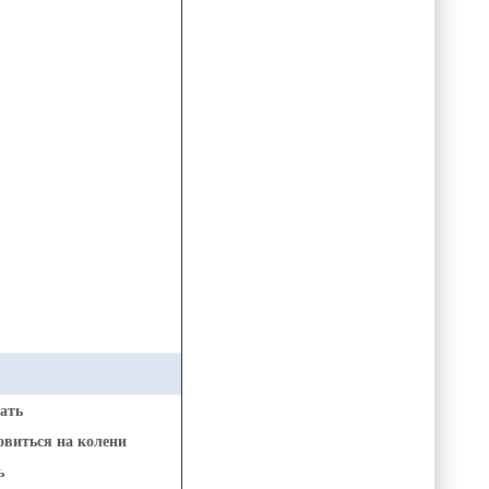
ать
виться на колени
ь