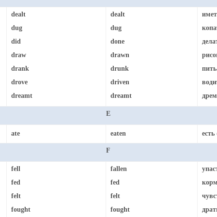
dealt
dealt
имет
dug
dug
копа
did
done
дела
draw
drawn
рисов
drank
drunk
пить
drove
driven
води
dreamt
dreamt
дрема
E
ate
eaten
есть 
F
fell
fallen
упас
fed
fed
корм
felt
felt
чувс
fought
fought
драт