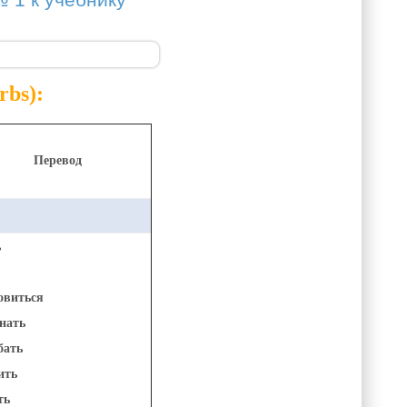
№ 1 к учебнику
rbs):
Перевод
ь
овиться
нать
бать
ить
ть