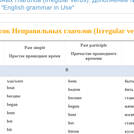
ных глаголов (Irregular verbs). Дополнение 
English grammar in Use"
ок Неправильных глаголов (Irregular ve
Past participle
Past simple
Причастие прошедшего
Простое прошедшее время
времени
B
was/were
been
быт
beat
beaten
бить
became
become
стан
began
begun
начи
bent
bent
изги
bet
bet
став
bit
bitten
куса