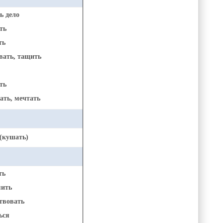
ь дело
ть
ть
ать, тащить
ть
ть, мечтать
(кушать)
ть
ить
твовать
ься