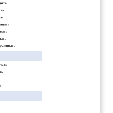
дить
ать
ть
ещать
вать
ать
раживать
чать
ть
и