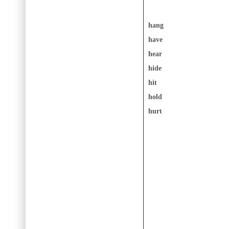
hang
have
hear
hide
hit
hold
hurt