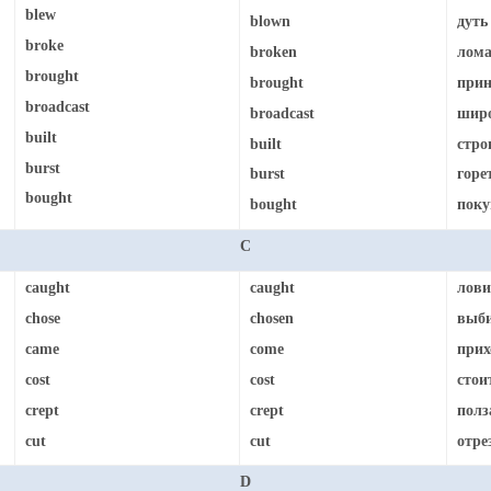
blew
blown
дуть
broke
broken
лома
brought
brought
прин
broadcast
broadcast
широ
built
built
стро
burst
burst
горе
bought
bought
поку
C
caught
caught
лови
chose
chosen
выби
came
come
прих
cost
cost
стои
crept
crept
полз
cut
cut
отре
D