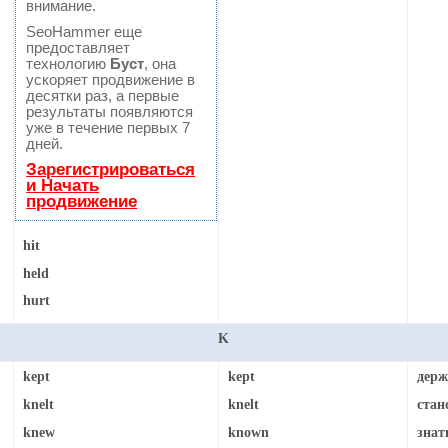
внимание.
SeoHammer еще
предоставляет
технологию
Буст
, она
ускоряет продвижение в
десятки раз, а первые
результаты появляются
уже в течение первых 7
дней.
Зарегистрироваться
и Начать
продвижение
hit
held
hurt
K
kept
kept
держ
knelt
knelt
стано
knew
known
знат