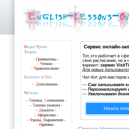
Сервис онлайн-зап
В
идео
У
роки
Т
еория
Тот, кто работает в сф
-
Г
рамматика
-
свое расписание, но и
-
Ч
тение
-
вариант:
сервис VisitT
-
П
равописание
-
Для новых пользовате
Чат-бот для мастеров 
G
rammar in
U
se
-
Д
ополнение
-
—
Сам записывает к
—
Персонализирует с
Ч
италка
—
Увеличивает дохо
-
Т
опики,
С
очинения
-
-
Т
опики (новое)
-
Начать пол
-
Д
иалоги
-
-
А
форизмы
-
-
Ф
разы,
В
ыражения
-
-
И
диомы
-