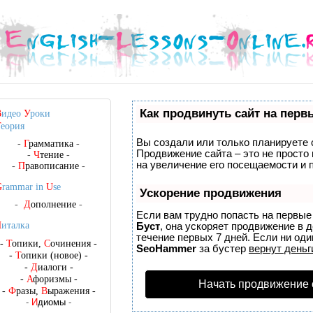
Как продвинуть сайт на перв
В
идео
У
роки
Т
еория
Вы создали или только планируете с
-
Г
рамматика
-
Продвижение сайта – это не просто
-
Ч
тение
-
на увеличение его посещаемости и 
-
П
равописание
-
G
rammar in
U
se
Ускорение продвижения
-
Д
ополнение
-
Если вам трудно попасть на первые
Ч
италка
Буст
, она ускоряет продвижение в 
течение первых 7 дней. Если ни один
-
Т
опики,
С
очинения
-
SeoHammer
за бустер
вернут деньг
-
Т
опики (новое)
-
-
Д
иалоги
-
-
А
форизмы
-
Начать продвижение 
-
Ф
разы,
В
ыражения
-
-
И
диомы
-