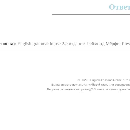
Отве
лавная
»
English grammar in use 2-е издание. Реймонд Мёрфи. Presen
 здесь
© 2023 - English-Lessons-Online.ru 
Вы начинаете изучать Английский язык, или совершен
Вы решили поехать за границу? В том или ином случае, 