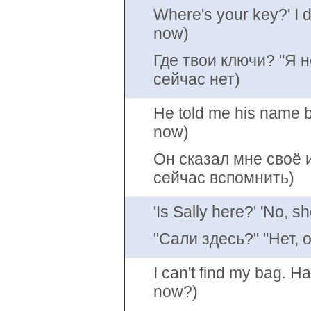
Where's your key?' I don
now)
Где твои ключи? "Я н
сейчас нет)
He told me his name but
now)
Он сказал мне своё и
сейчас вспомнить)
'Is Sally here?' 'No, s
"Сали здесь?" "Нет, о
I can't find my bag. H
now?)