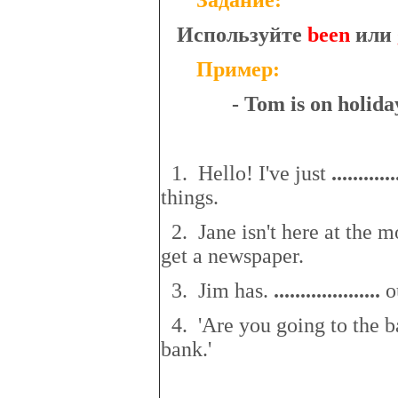
Задание:
Используйте
been
или
Пример:
- Tom is on holida
1. Hello! I've just
..
..........
things.
2. Jane isn't here at the 
get a newspaper.
3. Jim has.
..
................
..
ou
4. 'Are you going to the ba
bank.'