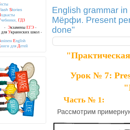
Т
есты
English grammar in
F
lash
S
tories
П
одкасты
Мёрфи. Present perf
У
чебники,
ГДЗ
done"
-
Э
кзамены
ЕГЭ
-
-
для
У
краинских школ
-
B
usiness
E
nglish
К
ниги для
Д
етей
"Практическая
Урок № 7: Prese
"
Часть № 1:
Рассмотрим примерную