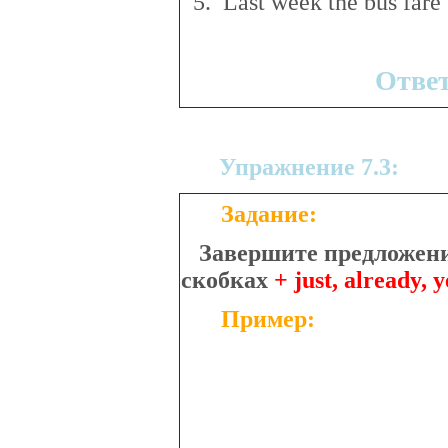
5. Last week the bus fare 
Отве
Упражнение 7.3:
Задание:
Завершите предложение
скобках
+ just, already, y
Пример: