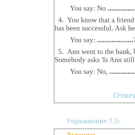
You say: No
..
.............
4. You know that a friend o
has been successful. Ask he
You say:
..
................
..
5. Ann went to the bank, b
Somebody asks 'Is Ann still
You say: No,
..
............
Отве
Упражнение 7.5
: