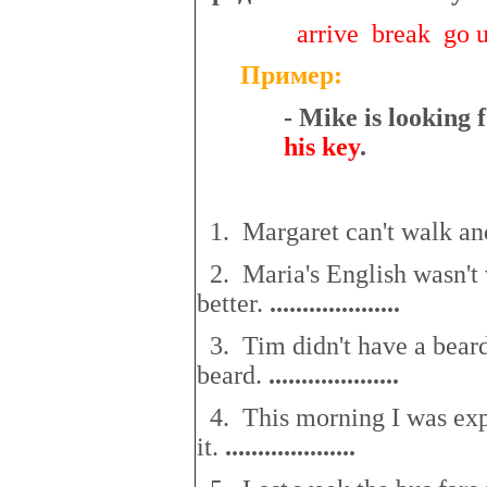
arrive break go
Пример:
- Mike is looking f
his key
.
1. Margaret can't walk and 
2. Maria's English wasn't 
better.
..
................
..
3. Tim didn't have a beard
beard.
..
................
..
4. This morning I was expe
it.
..
................
..