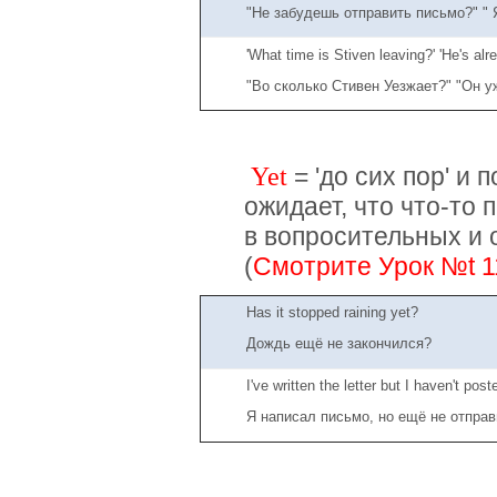
"Не забудешь отправить письмо?" " 
'What time is Stiven leaving?' 'He's alr
"Во сколько Стивен Уезжает?" "Он у
Yet
= 'до сих пор' и
ожидает, что что-то 
в вопросительных и
(
Смотрите Урок №t 1
Has it stopped raining yet?
Дождь ещё не закончился?
I've written the letter but I haven't poste
Я написал письмо, но ещё не отправ