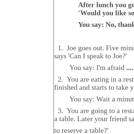
After lunch you go
'Would you like s
You say: No, thank
1. Joe goes out. Five minut
says 'Can I speak to Joe?'
You say: I'm afraid
..
..
2. You are eating in a rest
finished and starts to take 
You say: Wait a minu
3. You are going to a resta
a table. Later your friend s
to reserve a table?'