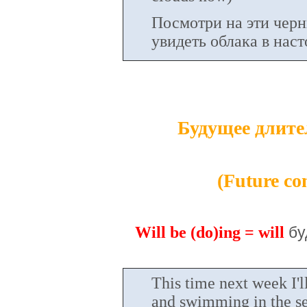
Посмотри на эти черн
увидеть облака в нас
Будущее длите
(Future co
Will be (do)ing = will
бу
This time next week I'll
and swimming in the se