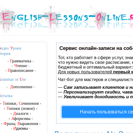
Сервис онлайн-записи на соб
В
идео
У
роки
Т
еория
Тот, кто работает в сфере услуг, зн
-
Г
рамматика
-
что нужно видеть свое расписание,
-
Ч
тение
-
бюджетный и оптимальный вариант
-
П
равописание
-
Для новых пользователей
первый 
Чат-бот для мастеров и специалист
G
rammar in
U
se
-
Д
ополнение
-
—
Сам записывает клиентов и н
—
Персонализирует скидки, чаев
Ч
италка
—
Увеличивает доходимость и 
-
Т
опики,
С
очинения
-
-
Т
опики (новое)
-
Начать пользоваться с
-
Д
иалоги
-
-
А
форизмы
-
-
Ф
разы,
В
ыражения
-
-
И
диомы
-