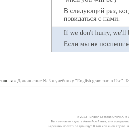
В следующий раз, ког
повидаться с нами.
If we don't hurry, we'll 
Если мы не поспешим
лавная
»
Дополнение № 3 к учебнику "English grammar in Use". Бу
 здесь
© 2023 - English-Lessons-Online.ru 
Вы начинаете изучать Английский язык, или совершен
Вы решили поехать за границу? В том или ином случае, 