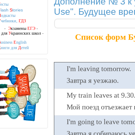
Дополнение № 3 к 
Т
есты
Use". Будущее врем
F
lash
S
tories
П
одкасты
У
чебники,
ГДЗ
-
Э
кзамены
ЕГЭ
-
-
для
У
краинских школ
-
Список форм Буд
B
usiness
E
nglish
К
ниги для
Д
етей
I'm leaving tomorrow.
Завтра я уезжаю.
My train leaves at 9.30
Мой поезд отъезжает в
I'm going to leave tom
Завтра я собираюсь уе