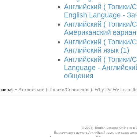
Английский ( Топики/
English Language - З
Английский ( Топики/С
Американский вариант
Английский ( Топики/С
Английский язык (1)
Английский ( Топики/С
Language - Английски
общения
лавная
»
Английский ( Топики/Сочинения ): Why Do We Learn the
 здесь
© 2023 - English-Lessons-Online.ru 
Вы начинаете изучать Английский язык, или совершен