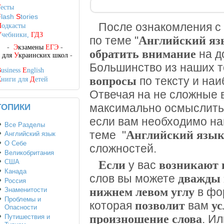
Т
есты
F
lash
S
tories
После ознакомления с
П
одкасты
У
чебники,
ГДЗ
Английский яз
по теме "
-
Э
кзамены
ЕГЭ
-
обратить внимание
на д
-
для
У
краинских школ
-
Большинство из наших 
B
usiness
E
nglish
вопросы
по тексту и на
К
ниги для
Д
етей
Отвечая на не сложные 
максимально осмыслит
ТОПИКИ
если вам необходимо н
Все Разделы
Английский язы
теме "
Английский язык
О Себе
сложностей.
Великобритания
США
Если
возникают 
у вас
Канада
дважды 
слов вы можете
Россия
нижнем левом углу
Знаменитости
в фо
Проблемы и
позволит
у
которая
вам
Опасности
произношение слова
Путишествия и
. И