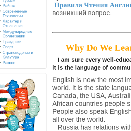
Туризм
Правила Чтения Англи
Работа
Современные
возникший вопрос.
Технологии
Характер и
Отношения
Международные
Организации
Праздники
Why Do We Learn
Спорт
Страноведение и
Культура
I am sure every well-educa
Разное
it is the language of commu
English is now the most i
world. It is the state langu
Canada, the USA, Austral
African countries people s
People also speak English 
all over the world.
Russia has relations with