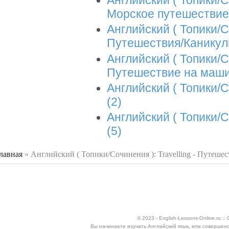
Английский ( Топики/Со
Морское путешествие
Английский ( Топики/Со
Путешествия/Канику
Английский ( Топики/Со
Путешествие на маш
Английский ( Топики/С
(2)
Английский ( Топики/С
(5)
лавная
»
Английский ( Топики/Сочинения ): Travelling - Путешес
 здесь
© 2023 - English-Lessons-Online.ru 
Вы начинаете изучать Английский язык, или совершен