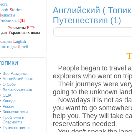
Т
есты
Английский ( Топики
F
lash
S
tories
П
одкасты
Путешествия (1)
У
чебники,
ГДЗ
-
Э
кзамены
ЕГЭ
-
-
для
У
краинских школ
-
B
usiness
E
nglish
К
ниги для
Д
етей
T
ТОПИКИ
People began to travel ag
Все Разделы
explorers who went on trip
Английский язык
Their journeys were very
О Себе
Великобритания
going to the unknown land
США
Nowadays it is not as d
Канада
Россия
you want to go somewhere
Знаменитости
help you. They will take c
Проблемы и
Опасности
reservations needed.
Путишествия и
You don't speak the lang