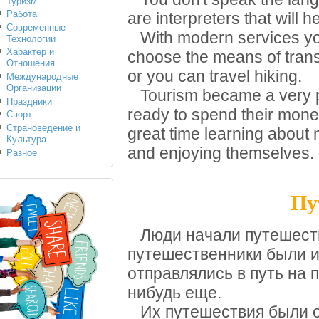
Туризм
Работа
are interpreters that will h
Современные
With modern services you
Технологии
Характер и
choose the means of transpo
Отношения
or you can travel hiking.
Международные
Организации
Tourism became a very pr
Праздники
ready to spend their money
Спорт
Страноведение и
great time learning about 
Культура
and enjoying themselves.
Разное
Пу
Люди начали путешеств
путешественники были и
отправлялись в путь на п
нибудь еще.
Их путешествия были о