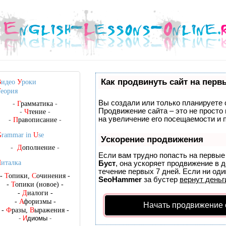
Как продвинуть сайт на перв
В
идео
У
роки
Т
еория
Вы создали или только планируете с
-
Г
рамматика
-
Продвижение сайта – это не просто
-
Ч
тение
-
на увеличение его посещаемости и 
-
П
равописание
-
G
rammar in
U
se
Ускорение продвижения
-
Д
ополнение
-
Если вам трудно попасть на первые
Ч
италка
Буст
, она ускоряет продвижение в 
течение первых 7 дней. Если ни один
-
Т
опики,
С
очинения
-
SeoHammer
за бустер
вернут деньг
-
Т
опики (новое)
-
-
Д
иалоги
-
-
А
форизмы
-
Начать продвижение 
-
Ф
разы,
В
ыражения
-
-
И
диомы
-