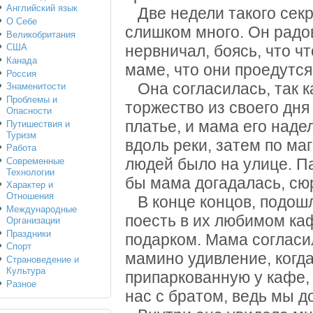
Английский язык
Две недели такого секр
О Себе
слишком много. Он радов
Великобритания
США
нервничал, боясь, что чт
Канада
маме, что они проедутся
Россия
Она согласилась, так к
Знаменитости
Проблемы и
торжество из своего дня
Опасности
платье, и мама его наде
Путишествия и
Туризм
вдоль реки, затем по ма
Работа
Современные
людей было на улице. Па
Технологии
бы мама догадалась, сю
Характер и
Отношения
В конце концов, подошл
Международные
поесть в их любимом каф
Организации
Праздники
подарком. Мама согласи
Спорт
мамино удивление, когд
Страноведение и
Культура
припаркованную у кафе, 
Разное
нас с братом, ведь мы д