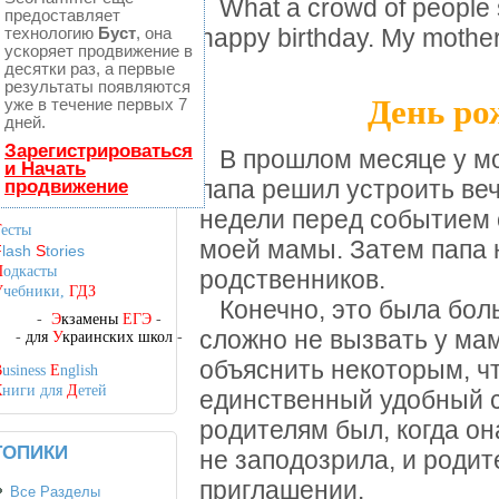
What a crowd of people s
предоставляет
технологию
Буст
, она
happy birthday. My mothe
ускоряет продвижение в
десятки раз, а первые
результаты появляются
День ро
уже в течение первых 7
дней.
Зарегистрироваться
В прошлом месяце у мо
и Начать
продвижение
папа решил устроить веч
недели перед событием 
Т
есты
моей мамы. Затем папа 
F
lash
S
tories
П
одкасты
родственников.
У
чебники,
ГДЗ
Конечно, это была боль
-
Э
кзамены
ЕГЭ
-
сложно не вызвать у ма
-
для
У
краинских школ
-
объяснить некоторым, ч
B
usiness
E
nglish
К
ниги для
Д
етей
единственный удобный 
родителям был, когда он
ТОПИКИ
не заподозрила, и родит
приглашении.
Все Разделы