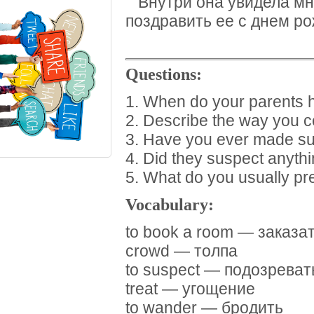
Внутри она увидела мн
поздравить ее с днем р
Questions:
1. When do your parents h
2. Describe the way you c
3. Have you ever made surp
4. Did they suspect anyth
5. What do you usually pr
Vocabulary:
to book a room — заказа
crowd — толпа
to suspect — подозреват
treat — угощение
to wander — бродить