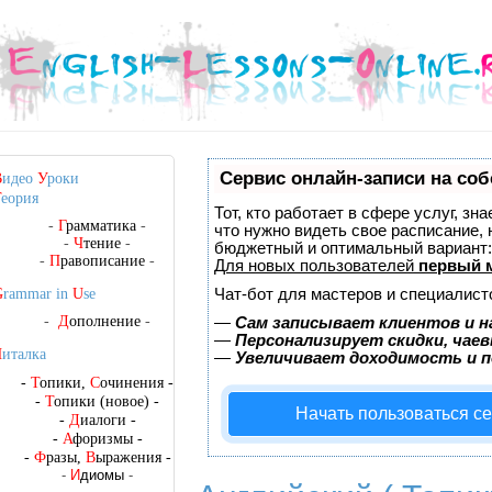
Сервис онлайн-записи на соб
В
идео
У
роки
Т
еория
Тот, кто работает в сфере услуг, зн
-
Г
рамматика
-
что нужно видеть свое расписание,
-
Ч
тение
-
бюджетный и оптимальный вариант
-
П
равописание
-
Для новых пользователей
первый 
Чат-бот для мастеров и специалист
G
rammar in
U
se
-
Д
ополнение
-
—
Сам записывает клиентов и н
—
Персонализирует скидки, чаев
Ч
италка
—
Увеличивает доходимость и 
-
Т
опики,
С
очинения
-
-
Т
опики (новое)
-
Начать пользоваться с
-
Д
иалоги
-
-
А
форизмы
-
-
Ф
разы,
В
ыражения
-
-
И
диомы
-