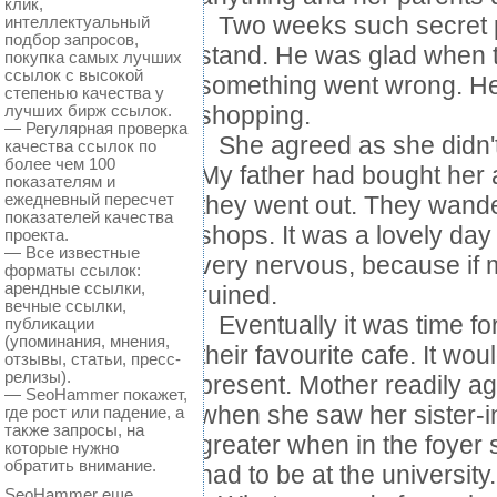
клик,
интеллектуальный
Two weeks such secret p
подбор запросов,
stand. He was glad when t
покупка самых лучших
ссылок с высокой
something went wrong. He 
степенью качества у
лучших бирж ссылок.
shopping.
— Регулярная проверка
She agreed as she didn't 
качества ссылок по
более чем 100
My father had bought her 
показателям и
ежедневный пересчет
they went out. They wande
показателей качества
shops. It was a lovely da
проекта.
— Все известные
very nervous, because if 
форматы ссылок:
арендные ссылки,
ruined.
вечные ссылки,
Eventually it was time for
публикации
(упоминания, мнения,
their favourite cafe. It wou
отзывы, статьи, пресс-
релизы).
present. Mother readily a
— SeoHammer покажет,
when she saw her sister-i
где рост или падение, а
также запросы, на
greater when in the foyer
которые нужно
обратить внимание.
had to be at the university.
SeoHammer еще