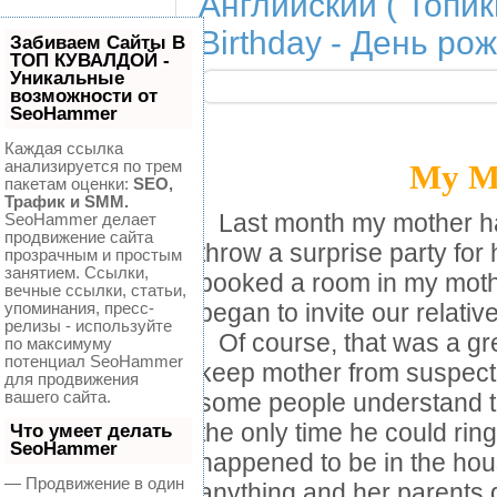
Английский ( Топик
Birthday - День р
Забиваем Сайты В
ТОП КУВАЛДОЙ -
Уникальные
возможности от
SeoHammer
Каждая ссылка
анализируется по трем
My Mo
пакетам оценки:
SEO,
Трафик и SMM.
SeoHammer делает
Last month my mother had
продвижение сайта
throw a surprise party for
прозрачным и простым
занятием. Ссылки,
booked a room in my mothe
вечные ссылки, статьи,
упоминания, пресс-
began to invite our relativ
релизы - используйте
Of course, that was a grea
по максимуму
потенциал SeoHammer
keep mother from suspectin
для продвижения
вашего сайта.
some people understand th
the only time he could ri
Что умеет делать
SeoHammer
happened to be in the hou
— Продвижение в один
anything and her parents di