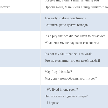
Forgive me, I didn't mean anything bad
плохого
Прости меня, Я не имел в виду ничего пло
Too early to draw conclusions
Слишком рано делать выводы
It's a pity that we did not listen to his advice
Жаль, что мы не слушали его советы
It's not my fault that he is so weak
Это не моя вина, что он такой слабый
May I try this cake?
.
Могу ли я попробовать этот пирог?
- We lived in one room?
Нас поселят в одном номере?
- I hope so