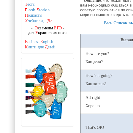
Общение
, что может быть
Т
есты
вам необходимо общаться в 
F
lash
S
tories
советую пробежаться по спи
мере вы сможете задать эле
П
одкасты
У
чебники,
ГДЗ
Весь Список в
-
Э
кзамены
ЕГЭ
-
-
для
У
краинских школ
-
Выраж
B
usiness
E
nglish
К
ниги для
Д
етей
How are you?
Как дела?
How’s it going?
Как жизнь?
All right
Хорошо
That's OK!