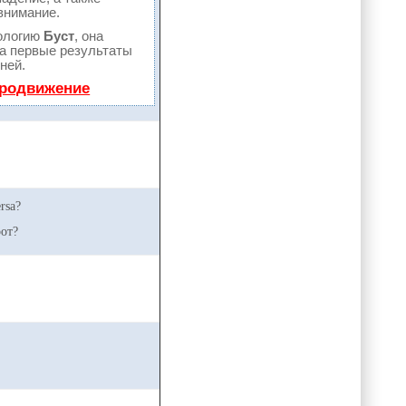
внимание.
ологию
Буст
, она
 а первые результаты
ней.
продвижение
rsa?
от?