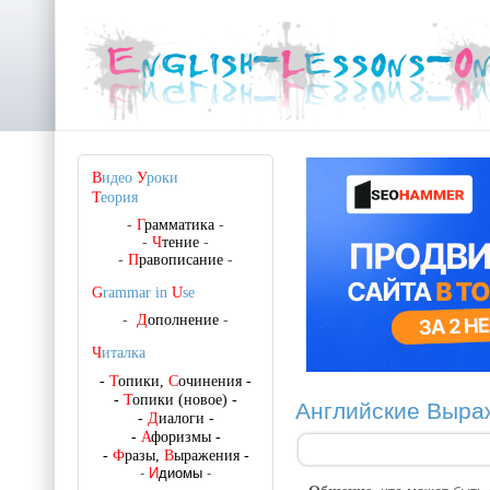
В
идео
У
роки
Т
еория
-
Г
рамматика
-
-
Ч
тение
-
-
П
равописание
-
G
rammar in
U
se
-
Д
ополнение
-
Ч
италка
-
Т
опики,
С
очинения
-
-
Т
опики (новое)
-
Английские Выра
-
Д
иалоги
-
-
А
форизмы
-
-
Ф
разы,
В
ыражения
-
-
И
диомы
-