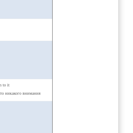
 to it
это никакого внимания