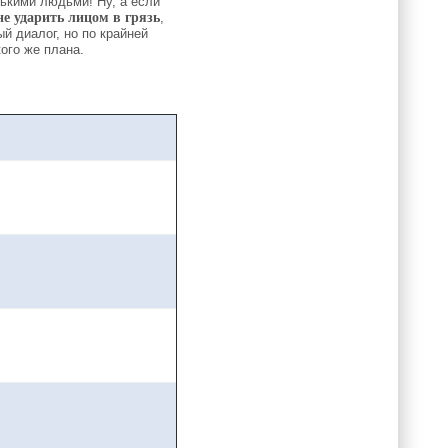
ькими людьми! Ну, а если
не ударить лицом в грязь
,
й диалог, но по крайней
кого же плана.