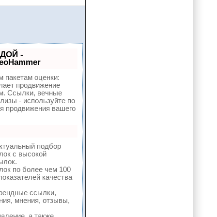
ДОЙ -
SeoHammer
м пакетам оценки:
ает продвижение
м. Ссылки, вечные
елизы - используйте по
я продвижения вашего
ектуальный подбор
лок с высокой
ылок.
лок по более чем 100
показателей качества
рендные ссылки,
ния, мнения, отзывы,
адение, а также