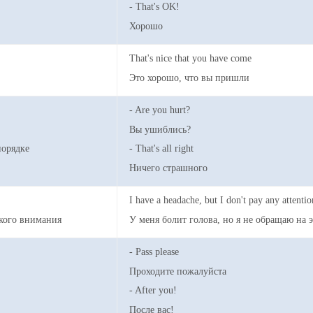
- That's OK!
Хорошо
That's nice that you have come
Это хорошо, что вы пришли
- Are you hurt?
Вы ушиблись?
порядке
- That's all right
Ничего страшного
I have a headache, but I don't pay any attention
кого внимания
У меня болит голова, но я не обращаю на 
- Pass please
Проходите пожалуйста
- After you!
После вас!