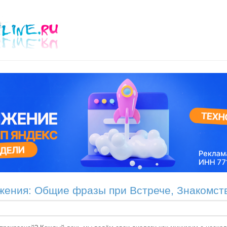
жения: Общие фразы при Встрече, Знакомст