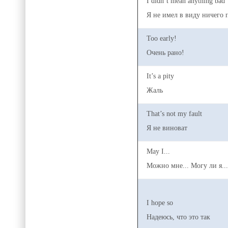
I didn’t mean anything bad
Я не имел в виду ничего 
Too early!
Очень рано!
It’s a pity
Жаль
That’s not my fault
Я не виноват
May I...
Можно мне... Могу ли я..
I hope so
Надеюсь, что это так