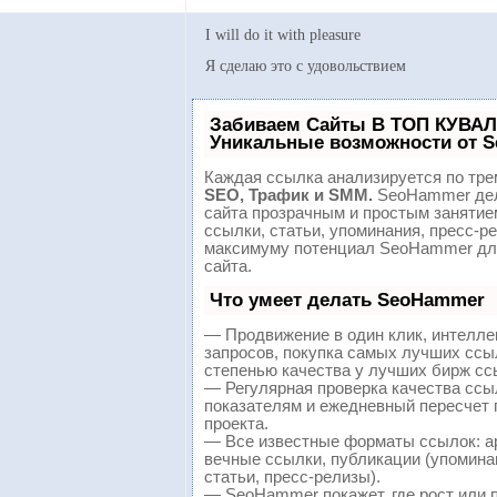
I will do it with pleasure
Я сделаю это с удовольствием
Забиваем Сайты В ТОП КУВАЛ
Уникальные возможности от 
Каждая ссылка анализируется по тре
SEO, Трафик и SMM.
SeoHammer дел
сайта прозрачным и простым занятие
ссылки, статьи, упоминания, пресс-р
максимуму потенциал SeoHammer дл
сайта.
Что умеет делать SeoHammer
— Продвижение в один клик, интелл
запросов, покупка самых лучших ссы
степенью качества у лучших бирж сс
— Регулярная проверка качества ссы
показателям и ежедневный пересчет 
проекта.
— Все известные форматы ссылок: а
вечные ссылки, публикации (упомина
статьи, пресс-релизы).
— SeoHammer покажет, где рост или п