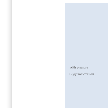
With pleasure
С удовольствием