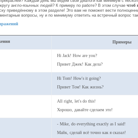
 прекрасней? Каждый день мы ведём свои диалоги как минимум с нескол
кругу англо-язычных людей? К примеру по работе? В этом случае
чтоб 
ску приведённому в этом разделе! Это вам не поможет вести полноценны
ментарные вопросы, ну и по минимуму ответить на встречный вопрос та
ыражений
ения
Примеры
Hi Jack! How are you?
Привет Джек! Как дела?
Hi Tom! How's it going?
Привет Том! Как жизнь?
All right, let's do this!
Хорошо, давайте сделаем это!
- Mike, do everything exactly as I said!
Майк, сделай всё точно как я сказал!