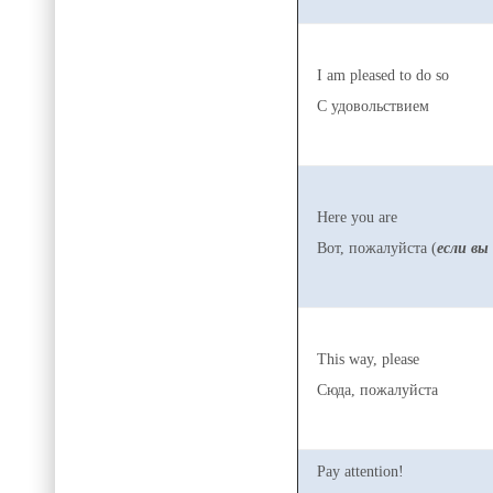
I am pleased to do so
С удовольствием
Here you are
Вот, пожалуйста (
если вы
This way, please
Сюда, пожалуйста
Pay attention!